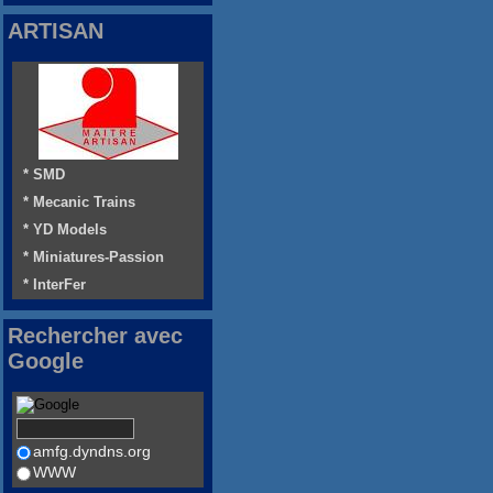
ARTISAN
* SMD
* Mecanic Trains
* YD Models
* Miniatures-Passion
* InterFer
Rechercher avec
Google
amfg.dyndns.org
WWW