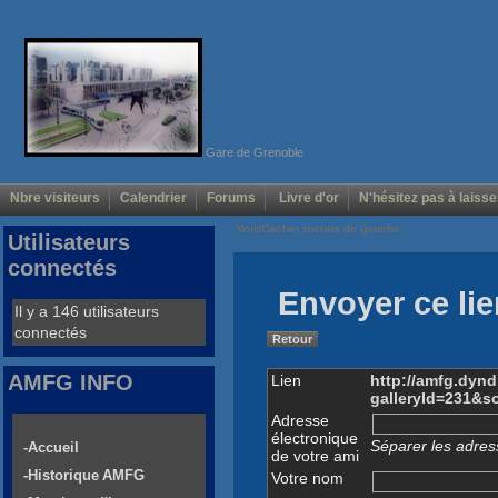
Gare de Grenoble
Nbre visiteurs
Calendrier
Forums
Livre d'or
N'hésitez pas à laisse
Voir/Cacher menus de gauche
Utilisateurs
connectés
Envoyer ce lie
Il y a 146 utilisateurs
connectés
Retour
AMFG INFO
Lien
http://amfg.dyn
galleryId=231&
Adresse
électronique
Séparer les adress
-Accueil
de votre ami
-Historique AMFG
Votre nom