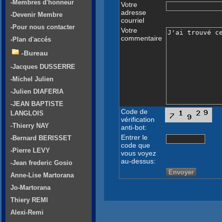
-Membres d'honneur
Votre
adresse
-Devenir Membre
courriel
-Pour nous contacter
Votre
commentaire
-Plan d'accés
-Bureau
-Jacques DUSSERRE
-Michel Julien
-Julien DIAFERIA
-JEAN BAPTISTE
Code de
LANGLOIS
vérification
-Thierry NAY
anti-bot:
Entrer le
-Bernard BERISSET
code que
-Pierre LEVY
vous voyez
au-dessus:
-Jean frederic Gosio
Anne-Lise Martorana
Jo-Martorana
Thiery REMI
Alexi-Remi