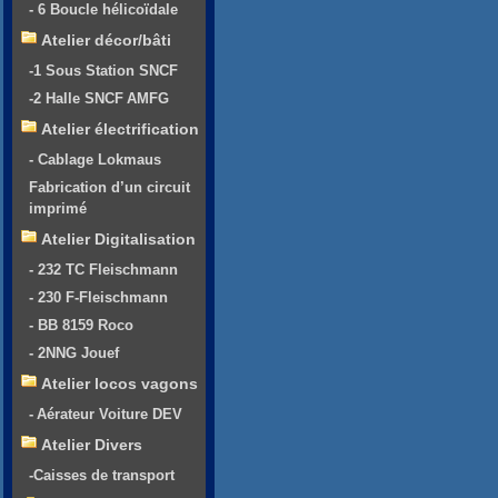
- 6 Boucle hélicoïdale
Atelier décor/bâti
-1 Sous Station SNCF
-2 Halle SNCF AMFG
Atelier électrification
- Cablage Lokmaus
Fabrication d’un circuit
imprimé
Atelier Digitalisation
- 232 TC Fleischmann
- 230 F-Fleischmann
- BB 8159 Roco
- 2NNG Jouef
Atelier locos vagons
- Aérateur Voiture DEV
Atelier Divers
-Caisses de transport