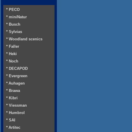
* PECO
* miniNatur
* Busch
* Sylvias
* Woodland scenics
* Faller
* Heki
* Noch
* DECAPOD
* Evergreen
* Auhagen
* Brawa
* Kibri
* Viessman
* Humbrol
* SAI
* Artitec