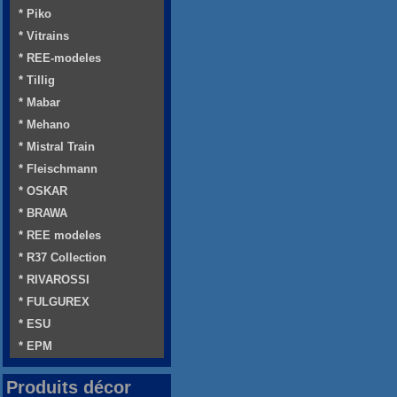
* Piko
* Vitrains
* REE-modeles
* Tillig
* Mabar
* Mehano
* Mistral Train
* Fleischmann
* OSKAR
* BRAWA
* REE modeles
* R37 Collection
* RIVAROSSI
* FULGUREX
* ESU
* EPM
Produits décor