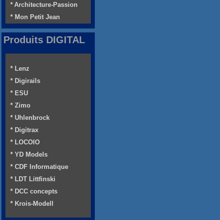
* Architecture-Passion
* Mon Petit Jean
Produits DIGITAL
* Lenz
* Digirails
* ESU
* Zimo
* Uhlenbrock
* Digitrax
* LOCOIO
* YD Models
* CDF Informatique
* LDT Littfinski
* DCC concepts
* Krois-Modell