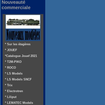
Nouveauté
commerciale
* Sur les étagères
* JOUEF
*Catalogue Jouef 2021
* T2M-PIKO
* ROCO
* LS Models
* LS Models SNCF
* Trix
* Electrotren
* Liliput
* LEMATEC Models