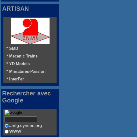
ARTISAN
* SMD
* Mecanic Trains
* YD Models
* Miniatures-Passion
* InterFer
Rechercher avec
Google
amfg.dyndns.org
WWW