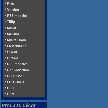
* Piko
* Vitrains
* REE-modeles
* Tillig
* Mabar
* Mehano
* Mistral Train
* Fleischmann
* OSKAR
* BRAWA
* REE modeles
* R37 Collection
* RIVAROSSI
* FULGUREX
* ESU
* EPM
Produits décor