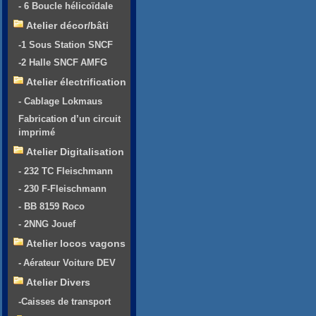
- 6 Boucle hélicoïdale
Atelier décor/bâti
-1 Sous Station SNCF
-2 Halle SNCF AMFG
Atelier électrification
- Cablage Lokmaus
Fabrication d’un circuit
imprimé
Atelier Digitalisation
- 232 TC Fleischmann
- 230 F-Fleischmann
- BB 8159 Roco
- 2NNG Jouef
Atelier locos vagons
- Aérateur Voiture DEV
Atelier Divers
-Caisses de transport