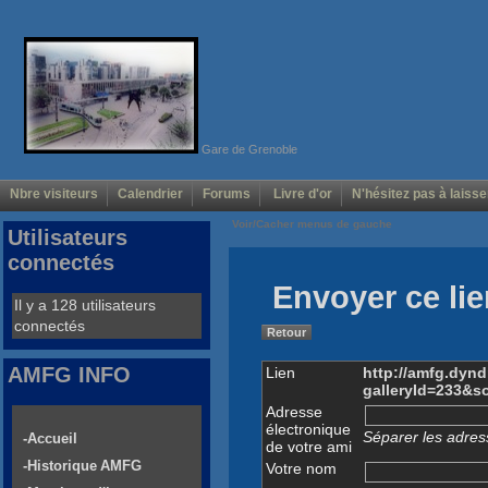
Gare de Grenoble
Nbre visiteurs
Calendrier
Forums
Livre d'or
N'hésitez pas à laisse
Voir/Cacher menus de gauche
Utilisateurs
connectés
Envoyer ce lie
Il y a 128 utilisateurs
connectés
Retour
AMFG INFO
Lien
http://amfg.dyn
galleryId=233&
Adresse
électronique
Séparer les adress
-Accueil
de votre ami
-Historique AMFG
Votre nom