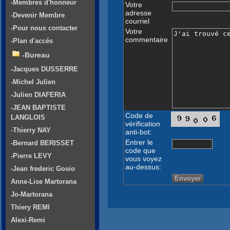
-Membres d'honneur
Votre
adresse
-Devenir Membre
courriel
-Pour nous contacter
Votre
commentaire
-Plan d'accés
-Bureau
-Jacques DUSSERRE
-Michel Julien
-Julien DIAFERIA
-JEAN BAPTISTE
Code de
LANGLOIS
vérification
-Thierry NAY
anti-bot:
Entrer le
-Bernard BERISSET
code que
-Pierre LEVY
vous voyez
au-dessus:
-Jean frederic Gosio
Anne-Lise Martorana
Jo-Martorana
Thiery REMI
Alexi-Remi