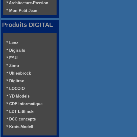
* Architecture-Passion
* Mon Petit Jean
Produits DIGITAL
* Lenz
* Digirails
* ESU
* Zimo
* Uhlenbrock
* Digitrax
* LOCOIO
* YD Models
* CDF Informatique
* LDT Littfinski
* DCC concepts
* Krois-Modell