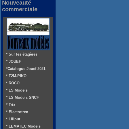
Nouveauté
commerciale
* Sur les étagères
* JOUEF
*Catalogue Jouef 2021
* T2M-PIKO
* ROCO
* LS Models
* LS Models SNCF
* Trix
* Electrotren
* Liliput
* LEMATEC Models