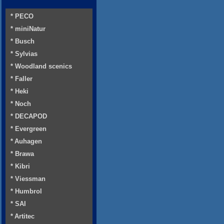
* PECO
* miniNatur
* Busch
* Sylvias
* Woodland scenics
* Faller
* Heki
* Noch
* DECAPOD
* Evergreen
* Auhagen
* Brawa
* Kibri
* Viessman
* Humbrol
* SAI
* Artitec