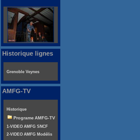
Historique lignes
Grenoble Veynes
AMFG-TV
Historique
Programe AMFG-TV
1-VIDEO AMFG SNCF
2-VIDEO AMFG Modélis