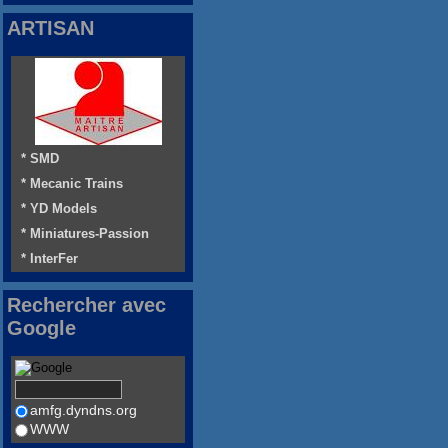
ARTISAN
* SMD
* Mecanic Trains
* YD Models
* Miniatures-Passion
* InterFer
Rechercher avec
Google
amfg.dyndns.org
WWW