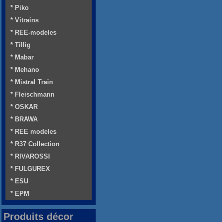
* Piko
* Vitrains
* REE-modeles
* Tillig
* Mabar
* Mehano
* Mistral Train
* Fleischmann
* OSKAR
* BRAWA
* REE modeles
* R37 Collection
* RIVAROSSI
* FULGUREX
* ESU
* EPM
Produits décor