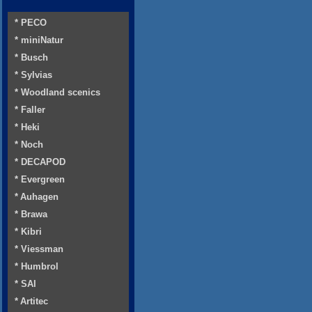
* PECO
* miniNatur
* Busch
* Sylvias
* Woodland scenics
* Faller
* Heki
* Noch
* DECAPOD
* Evergreen
* Auhagen
* Brawa
* Kibri
* Viessman
* Humbrol
* SAI
* Artitec