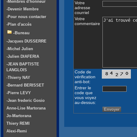
-Membres d'honneur
Votre
adresse
-Devenir Membre
courriel
-Pour nous contacter
Votre
commentaire
-Plan d'accés
-Bureau
-Jacques DUSSERRE
-Michel Julien
-Julien DIAFERIA
-JEAN BAPTISTE
LANGLOIS
Code de
vérification
-Thierry NAY
anti-bot:
-Bernard BERISSET
Entrer le
code que
-Pierre LEVY
vous voyez
-Jean frederic Gosio
au-dessus:
Anne-Lise Martorana
Jo-Martorana
Thiery REMI
Alexi-Remi