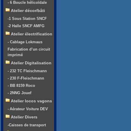
- 6 Boucle hélicoïdale
Atelier décor/bâti
-1 Sous Station SNCF
-2 Halle SNCF AMFG
Atelier électrification
- Cablage Lokmaus
Fabrication d’un circuit
imprimé
Atelier Digitalisation
- 232 TC Fleischmann
- 230 F-Fleischmann
- BB 8159 Roco
- 2NNG Jouef
Atelier locos vagons
- Aérateur Voiture DEV
Atelier Divers
-Caisses de transport