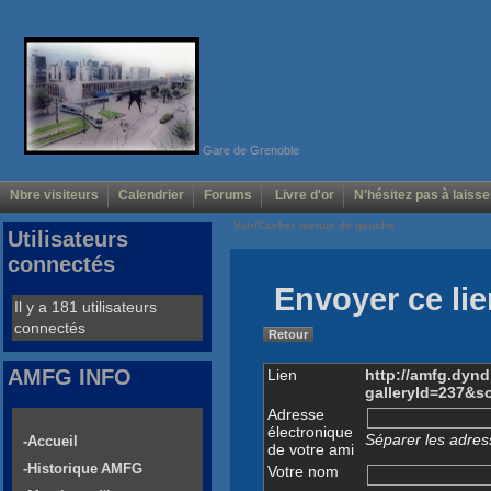
Gare de Grenoble
Nbre visiteurs
Calendrier
Forums
Livre d'or
N'hésitez pas à laisse
Voir/Cacher menus de gauche
Utilisateurs
connectés
Envoyer ce lie
Il y a 181 utilisateurs
connectés
Retour
AMFG INFO
Lien
http://amfg.dyn
galleryId=237&s
Adresse
électronique
Séparer les adress
-Accueil
de votre ami
-Historique AMFG
Votre nom