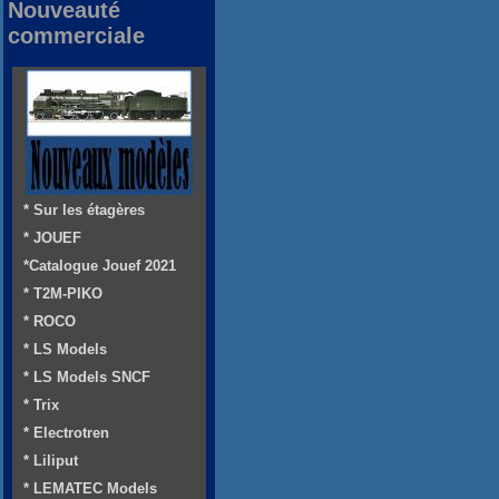
Nouveauté
commerciale
* Sur les étagères
* JOUEF
*Catalogue Jouef 2021
* T2M-PIKO
* ROCO
* LS Models
* LS Models SNCF
* Trix
* Electrotren
* Liliput
* LEMATEC Models