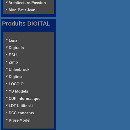
* Architecture-Passion
* Mon Petit Jean
Produits DIGITAL
* Lenz
* Digirails
* ESU
* Zimo
* Uhlenbrock
* Digitrax
* LOCOIO
* YD Models
* CDF Informatique
* LDT Littfinski
* DCC concepts
* Krois-Modell