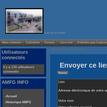
Gare de Grenoble
Nbre visiteurs
Calendrier
Forums
Livre d'or
N'hésitez pas à laisse
Voir/Cacher menus de gauche
Utilisateurs
connectés
Envoyer ce lie
Il y a 155 utilisateurs
connectés
Retour
AMFG INFO
Lien
Adresse électronique de votre a
-Accueil
Votre nom
-Historique AMFG
Votre adresse courriel