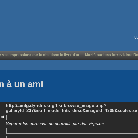
Ut
r vos impressions sur le site dans le livre d'or
Manifestations ferroviaires R
n à un ami
http://amfg.dyndns.org/tiki-browse_image.php?
galleryId=237&sort_mode=hits_desc&imageId=4308&scalesize
mi
Séparer les adresses de courriels par des virgules.