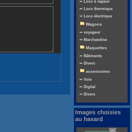
➻ Loco à vapeur
➻ Loco thermique
➻ Loco électrique
Wagons
➻ voyageur
➻ Marchandise
Maquettes
➻ Bâtiments
➻ Divers
accessoires
➻ Voie
➻ Digital
➻ Divers
Images choisies
au hasard