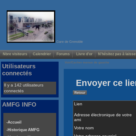
Gare de Grenoble
Nbre visiteurs
Calendrier
Forums
Livre d'or
N'hésitez pas à laisse
Voir/Cacher menus de gauche
Utilisateurs
connectés
Envoyer ce lie
Il y a 142 utilisateurs
connectés
Retour
AMFG INFO
Lien
Adresse électronique de votre
ami
-Accueil
Votre nom
-Historique AMFG
Votre adresse courriel