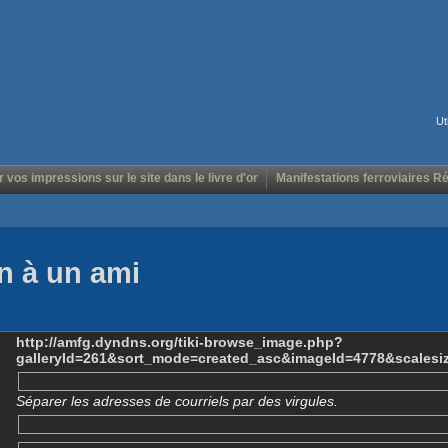
Ut
r vos impressions sur le site dans le livre d'or
Manifestations ferroviaires R
n à un ami
http://amfg.dyndns.org/tiki-browse_image.php?
galleryId=261&sort_mode=created_asc&imageId=4778&scalesi
Séparer les adresses de courriels par des virgules.