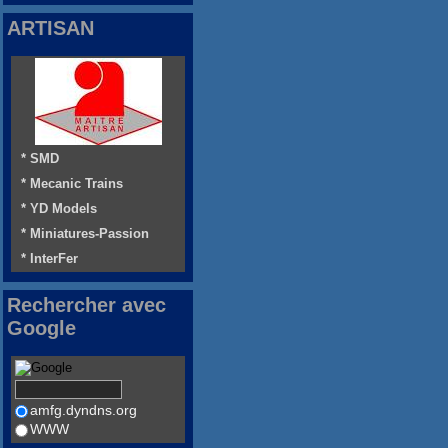
ARTISAN
* SMD
* Mecanic Trains
* YD Models
* Miniatures-Passion
* InterFer
Rechercher avec
Google
amfg.dyndns.org
WWW