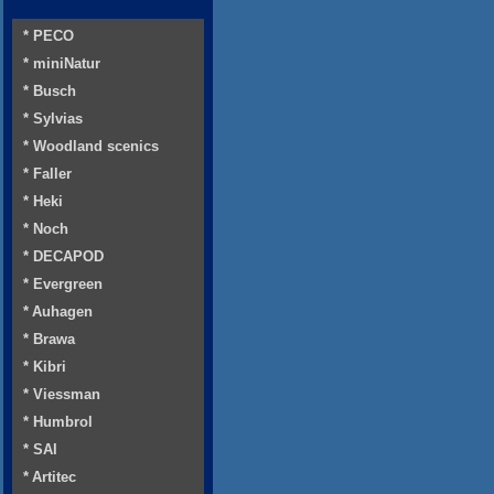
* PECO
* miniNatur
* Busch
* Sylvias
* Woodland scenics
* Faller
* Heki
* Noch
* DECAPOD
* Evergreen
* Auhagen
* Brawa
* Kibri
* Viessman
* Humbrol
* SAI
* Artitec