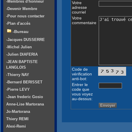
-Membres d'honneur
Votre
adresse
-Devenir Membre
courriel
-Pour nous contacter
Votre
commentaire
-Plan d'accés
-Bureau
-Jacques DUSSERRE
-Michel Julien
-Julien DIAFERIA
-JEAN BAPTISTE
LANGLOIS
Code de
vérification
-Thierry NAY
anti-bot:
-Bernard BERISSET
Entrer le
code que
-Pierre LEVY
vous voyez
-Jean frederic Gosio
au-dessus:
Anne-Lise Martorana
Jo-Martorana
Thiery REMI
Alexi-Remi