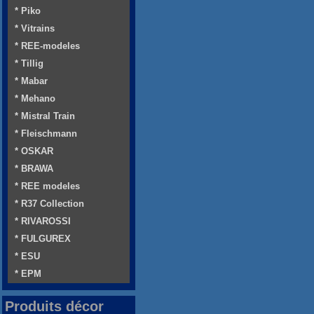
* Piko
* Vitrains
* REE-modeles
* Tillig
* Mabar
* Mehano
* Mistral Train
* Fleischmann
* OSKAR
* BRAWA
* REE modeles
* R37 Collection
* RIVAROSSI
* FULGUREX
* ESU
* EPM
Produits décor