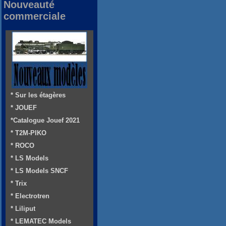
Nouveauté
commerciale
* Sur les étagères
* JOUEF
*Catalogue Jouef 2021
* T2M-PIKO
* ROCO
* LS Models
* LS Models SNCF
* Trix
* Electrotren
* Liliput
* LEMATEC Models