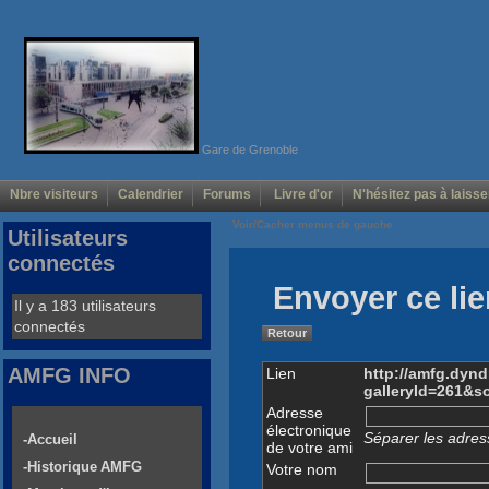
Gare de Grenoble
Nbre visiteurs
Calendrier
Forums
Livre d'or
N'hésitez pas à laisse
Voir/Cacher menus de gauche
Utilisateurs
connectés
Envoyer ce lie
Il y a 183 utilisateurs
connectés
Retour
AMFG INFO
Lien
http://amfg.dyn
galleryId=261&
Adresse
électronique
Séparer les adress
-Accueil
de votre ami
-Historique AMFG
Votre nom