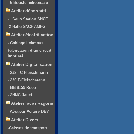
- 6 Boucle hélicoïdale
Atelier décor/bâti
-1 Sous Station SNCF
-2 Halle SNCF AMFG
Atelier électrification
- Cablage Lokmaus
Fabrication d’un circuit
imprimé
Atelier Digitalisation
- 232 TC Fleischmann
- 230 F-Fleischmann
- BB 8159 Roco
- 2NNG Jouef
Atelier locos vagons
- Aérateur Voiture DEV
Atelier Divers
-Caisses de transport