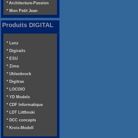
* Architecture-Passion
* Mon Petit Jean
Produits DIGITAL
* Lenz
* Digirails
* ESU
* Zimo
* Uhlenbrock
* Digitrax
* LOCOIO
* YD Models
* CDF Informatique
* LDT Littfinski
* DCC concepts
* Krois-Modell