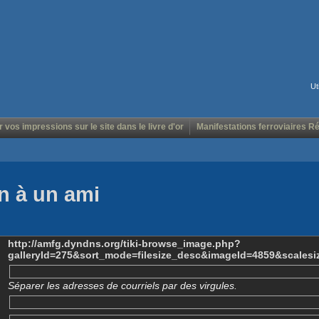
Ut
r vos impressions sur le site dans le livre d'or
Manifestations ferroviaires R
n à un ami
http://amfg.dyndns.org/tiki-browse_image.php?
galleryId=275&sort_mode=filesize_desc&imageId=4859&scalesi
Séparer les adresses de courriels par des virgules.