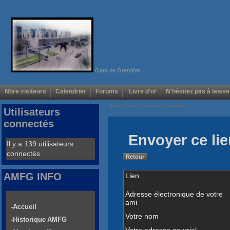
Gare de Grenoble
Nbre visiteurs
Calendrier
Forums
Livre d'or
N'hésitez pas à laisse
Voir/Cacher menus de gauche
Utilisateurs
connectés
Envoyer ce lie
Il y a 139 utilisateurs
connectés
Retour
AMFG INFO
Lien
Adresse électronique de votre
ami
-Accueil
Votre nom
-Historique AMFG
Votre adresse courriel