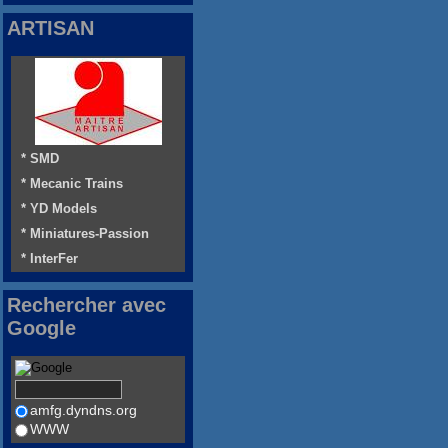
ARTISAN
* SMD
* Mecanic Trains
* YD Models
* Miniatures-Passion
* InterFer
Rechercher avec
Google
amfg.dyndns.org
WWW