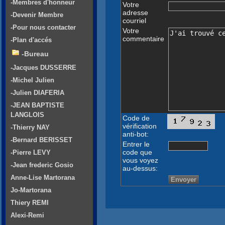
-Membres d'honneur
Votre
adresse
-Devenir Membre
courriel
-Pour nous contacter
Votre
commentaire
-Plan d'accés
-Bureau
-Jacques DUSSERRE
-Michel Julien
-Julien DIAFERIA
-JEAN BAPTISTE
LANGLOIS
Code de
vérification
-Thierry NAY
anti-bot:
-Bernard BERISSET
Entrer le
code que
-Pierre LEVY
vous voyez
-Jean frederic Gosio
au-dessus:
Anne-Lise Martorana
Jo-Martorana
Thiery REMI
Alexi-Remi