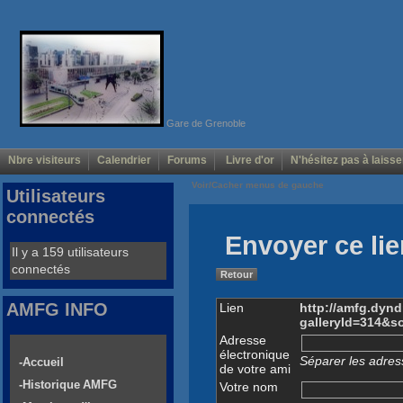
Gare de Grenoble
Nbre visiteurs
Calendrier
Forums
Livre d'or
N'hésitez pas à laisse
Voir/Cacher menus de gauche
Utilisateurs
connectés
Envoyer ce lie
Il y a 159 utilisateurs
connectés
Retour
AMFG INFO
Lien
http://amfg.dyn
galleryId=314&
Adresse
électronique
Séparer les adress
-Accueil
de votre ami
-Historique AMFG
Votre nom