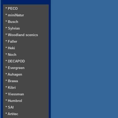
* PECO
* miniNatur
* Busch
* Sylvias
* Woodland scenics
* Faller
* Heki
* Noch
* DECAPOD
* Evergreen
* Auhagen
* Brawa
* Kibri
* Viessman
* Humbrol
* SAI
* Artitec