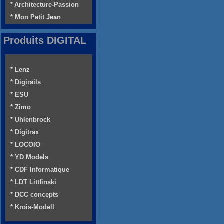
* Architecture-Passion
* Mon Petit Jean
Produits DIGITAL
* Lenz
* Digirails
* ESU
* Zimo
* Uhlenbrock
* Digitrax
* LOCOIO
* YD Models
* CDF Informatique
* LDT Littfinski
* DCC concepts
* Krois-Modell