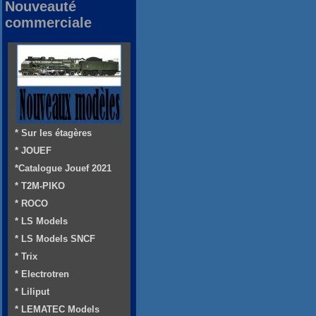
Nouveauté
commerciale
* Sur les étagères
* JOUEF
*Catalogue Jouef 2021
* T2M-PIKO
* ROCO
* LS Models
* LS Models SNCF
* Trix
* Electrotren
* Liliput
* LEMATEC Models