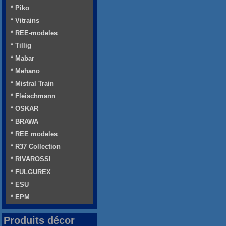
* Piko
* Vitrains
* REE-modeles
* Tillig
* Mabar
* Mehano
* Mistral Train
* Fleischmann
* OSKAR
* BRAWA
* REE modeles
* R37 Collection
* RIVAROSSI
* FULGUREX
* ESU
* EPM
Produits décor