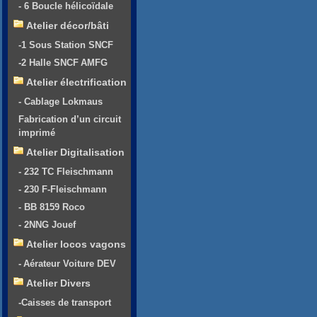
- 6 Boucle hélicoïdale
Atelier décor/bâti
-1 Sous Station SNCF
-2 Halle SNCF AMFG
Atelier électrification
- Cablage Lokmaus
Fabrication d’un circuit
imprimé
Atelier Digitalisation
- 232 TC Fleischmann
- 230 F-Fleischmann
- BB 8159 Roco
- 2NNG Jouef
Atelier locos vagons
- Aérateur Voiture DEV
Atelier Divers
-Caisses de transport