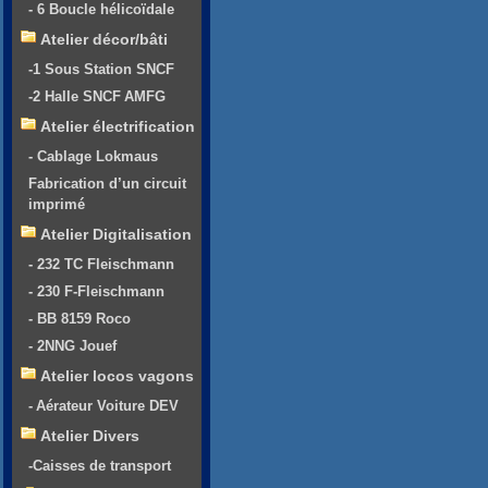
- 6 Boucle hélicoïdale
Atelier décor/bâti
-1 Sous Station SNCF
-2 Halle SNCF AMFG
Atelier électrification
- Cablage Lokmaus
Fabrication d’un circuit
imprimé
Atelier Digitalisation
- 232 TC Fleischmann
- 230 F-Fleischmann
- BB 8159 Roco
- 2NNG Jouef
Atelier locos vagons
- Aérateur Voiture DEV
Atelier Divers
-Caisses de transport