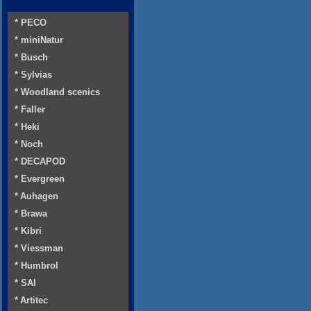
* PECO
* miniNatur
* Busch
* Sylvias
* Woodland scenics
* Faller
* Heki
* Noch
* DECAPOD
* Evergreen
* Auhagen
* Brawa
* Kibri
* Viessman
* Humbrol
* SAI
* Artitec