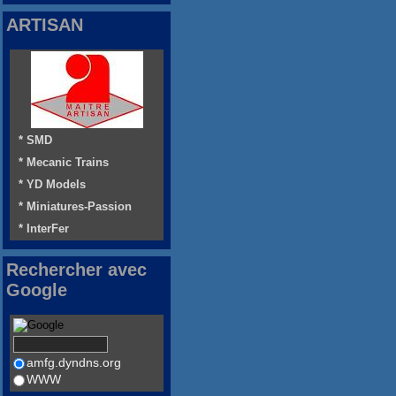
ARTISAN
* SMD
* Mecanic Trains
* YD Models
* Miniatures-Passion
* InterFer
Rechercher avec
Google
amfg.dyndns.org
WWW