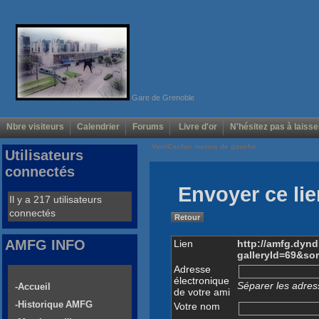
Gare de Grenoble
Nbre visiteurs
Calendrier
Forums
Livre d'or
N'hésitez pas à laisse
Voir/Cacher menus de gauche
Utilisateurs
connectés
Envoyer ce lie
Il y a 217 utilisateurs
connectés
Retour
AMFG INFO
Lien
http://amfg.dyn
galleryId=69&so
Adresse
électronique
Séparer les adress
-Accueil
de votre ami
-Historique AMFG
Votre nom