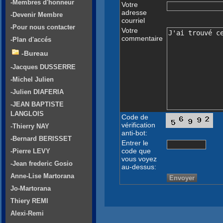
-Membres d'honneur
Votre
adresse
-Devenir Membre
courriel
-Pour nous contacter
Votre
commentaire
-Plan d'accés
-Bureau
-Jacques DUSSERRE
-Michel Julien
-Julien DIAFERIA
-JEAN BAPTISTE
LANGLOIS
Code de
vérification
-Thierry NAY
anti-bot:
-Bernard BERISSET
Entrer le
code que
-Pierre LEVY
vous voyez
-Jean frederic Gosio
au-dessus:
Anne-Lise Martorana
Jo-Martorana
Thiery REMI
Alexi-Remi