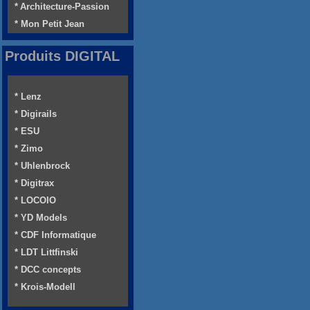
* Architecture-Passion
* Mon Petit Jean
Produits DIGITAL
* Lenz
* Digirails
* ESU
* Zimo
* Uhlenbrock
* Digitrax
* LOCOIO
* YD Models
* CDF Informatique
* LDT Littfinski
* DCC concepts
* Krois-Modell