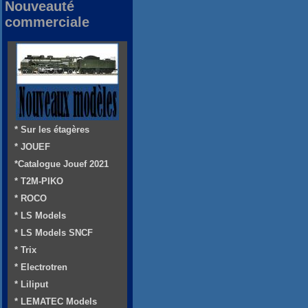
Nouveauté
commerciale
* Sur les étagères
* JOUEF
*Catalogue Jouef 2021
* T2M-PIKO
* ROCO
* LS Models
* LS Models SNCF
* Trix
* Electrotren
* Liliput
* LEMATEC Models