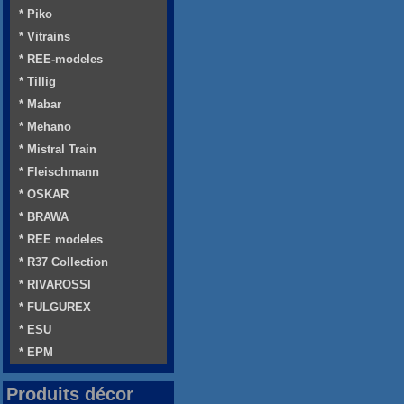
* Piko
* Vitrains
* REE-modeles
* Tillig
* Mabar
* Mehano
* Mistral Train
* Fleischmann
* OSKAR
* BRAWA
* REE modeles
* R37 Collection
* RIVAROSSI
* FULGUREX
* ESU
* EPM
Produits décor