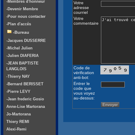
-Membres d'honneur
Votre
adresse
-Devenir Membre
courriel
-Pour nous contacter
Votre
commentaire
-Plan d'accés
-Bureau
-Jacques DUSSERRE
-Michel Julien
-Julien DIAFERIA
-JEAN BAPTISTE
Code de
LANGLOIS
vérification
-Thierry NAY
anti-bot:
Entrer le
-Bernard BERISSET
code que
-Pierre LEVY
vous voyez
au-dessus:
-Jean frederic Gosio
Anne-Lise Martorana
Jo-Martorana
Thiery REMI
Alexi-Remi