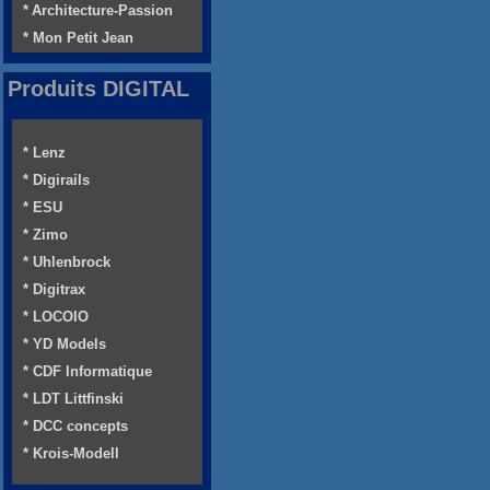
* Architecture-Passion
* Mon Petit Jean
Produits DIGITAL
* Lenz
* Digirails
* ESU
* Zimo
* Uhlenbrock
* Digitrax
* LOCOIO
* YD Models
* CDF Informatique
* LDT Littfinski
* DCC concepts
* Krois-Modell