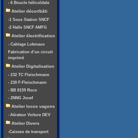
- 6 Boucle hélicoïdale
Atelier décor/bâti
-1 Sous Station SNCF
-2 Halle SNCF AMFG
Atelier électrification
- Cablage Lokmaus
Fabrication d’un circuit
imprimé
Atelier Digitalisation
- 232 TC Fleischmann
- 230 F-Fleischmann
- BB 8159 Roco
- 2NNG Jouef
Atelier locos vagons
- Aérateur Voiture DEV
Atelier Divers
-Caisses de transport