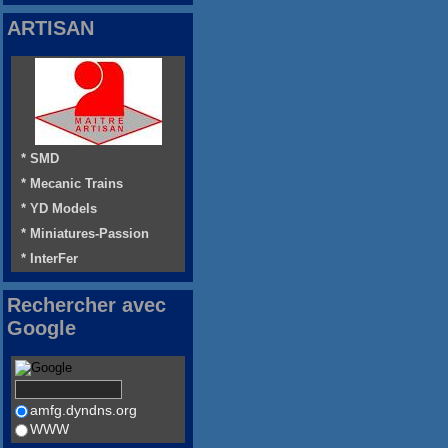
ARTISAN
* SMD
* Mecanic Trains
* YD Models
* Miniatures-Passion
* InterFer
Rechercher avec
Google
amfg.dyndns.org
WWW