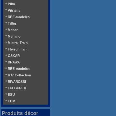
* Piko
* Vitrains
* REE-modeles
* Tillig
* Mabar
* Mehano
* Mistral Train
* Fleischmann
* OSKAR
* BRAWA
* REE modeles
* R37 Collection
* RIVAROSSI
* FULGUREX
* ESU
* EPM
Produits décor