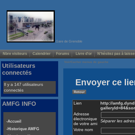
Gare de Grenoble
Nbre visiteurs
Calendrier
Forums
Livre d'or
N'hésitez pas à laisse
Voir/Cacher menus de gauche
Utilisateurs
connectés
Envoyer ce lie
Il y a 147 utilisateurs
connectés
Retour
AMFG INFO
Lien
http://amfg.dyn
galleryId=84&s
Adresse
électronique
Séparer les adress
-Accueil
de votre ami
-Historique AMFG
Votre nom