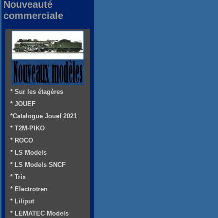
Nouveauté
commerciale
* Sur les étagères
* JOUEF
*Catalogue Jouef 2021
* T2M-PIKO
* ROCO
* LS Models
* LS Models SNCF
* Trix
* Electrotren
* Liliput
* LEMATEC Models