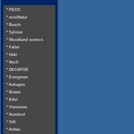
* PECO
* miniNatur
* Busch
* Sylvias
* Woodland scenics
* Faller
* Heki
* Noch
* DECAPOD
* Evergreen
* Auhagen
* Brawa
* Kibri
* Viessman
* Humbrol
* SAI
* Artitec