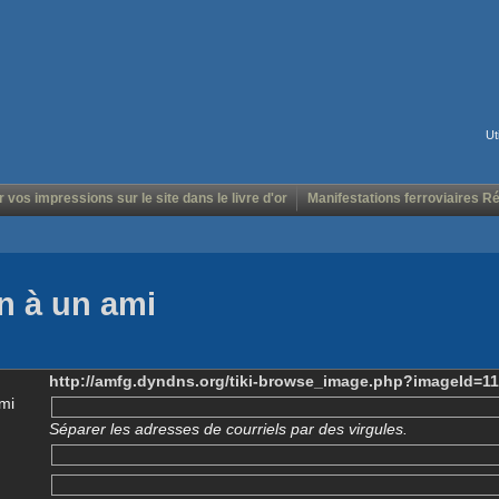
Ut
r vos impressions sur le site dans le livre d'or
Manifestations ferroviaires R
n à un ami
http://amfg.dyndns.org/tiki-browse_image.php?imageId=1
mi
Séparer les adresses de courriels par des virgules.