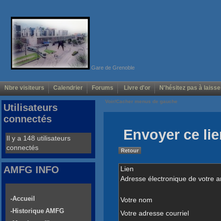
Gare de Grenoble
Nbre visiteurs
Calendrier
Forums
Livre d'or
N'hésitez pas à laisse
Voir/Cacher menus de gauche
Utilisateurs
connectés
Envoyer ce lie
Il y a 148 utilisateurs
connectés
Retour
AMFG INFO
Lien
Adresse électronique de votre a
-Accueil
Votre nom
-Historique AMFG
Votre adresse courriel