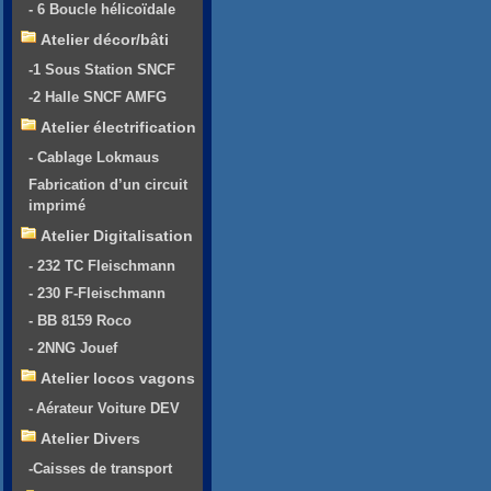
- 6 Boucle hélicoïdale
Atelier décor/bâti
-1 Sous Station SNCF
-2 Halle SNCF AMFG
Atelier électrification
- Cablage Lokmaus
Fabrication d’un circuit
imprimé
Atelier Digitalisation
- 232 TC Fleischmann
- 230 F-Fleischmann
- BB 8159 Roco
- 2NNG Jouef
Atelier locos vagons
- Aérateur Voiture DEV
Atelier Divers
-Caisses de transport