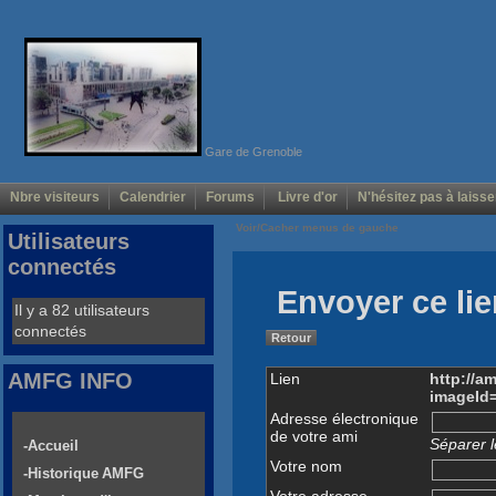
Gare de Grenoble
Nbre visiteurs
Calendrier
Forums
Livre d'or
N'hésitez pas à laisse
Voir/Cacher menus de gauche
Utilisateurs
connectés
Envoyer ce lie
Il y a 82 utilisateurs
connectés
Retour
AMFG INFO
Lien
http://a
imageId
Adresse électronique
de votre ami
Séparer l
-Accueil
Votre nom
-Historique AMFG
Votre adresse