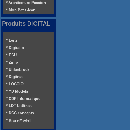
* Architecture-Passion
* Mon Petit Jean
Produits DIGITAL
* Lenz
* Digirails
* ESU
* Zimo
* Uhlenbrock
* Digitrax
* LOCOIO
* YD Models
* CDF Informatique
* LDT Littfinski
* DCC concepts
* Krois-Modell