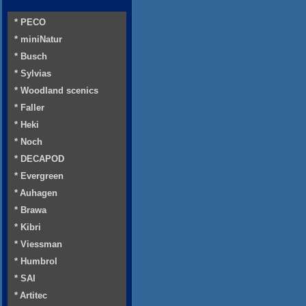
* PECO
* miniNatur
* Busch
* Sylvias
* Woodland scenics
* Faller
* Heki
* Noch
* DECAPOD
* Evergreen
* Auhagen
* Brawa
* Kibri
* Viessman
* Humbrol
* SAI
* Artitec