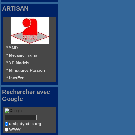
ARTISAN
* SMD
* Mecanic Trains
* YD Models
* Miniatures-Passion
* InterFer
Rechercher avec
Google
amfg.dyndns.org
WWW