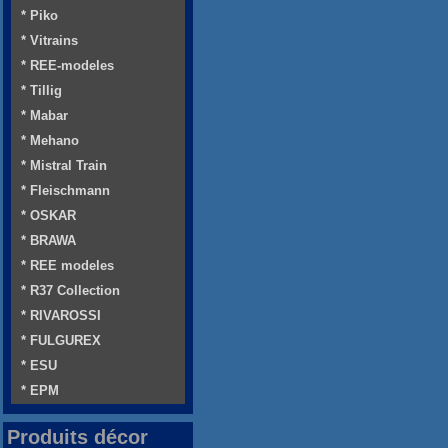
* Piko
* Vitrains
* REE-modeles
* Tillig
* Mabar
* Mehano
* Mistral Train
* Fleischmann
* OSKAR
* BRAWA
* REE modeles
* R37 Collection
* RIVAROSSI
* FULGUREX
* ESU
* EPM
Produits décor