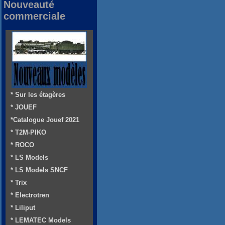
Nouveauté
commerciale
* Sur les étagères
* JOUEF
*Catalogue Jouef 2021
* T2M-PIKO
* ROCO
* LS Models
* LS Models SNCF
* Trix
* Electrotren
* Liliput
* LEMATEC Models