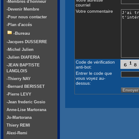
-Membres d'honneur
courriel
-Devenir Membre
Votre commentaire
-Pour nous contacter
-Plan d'accés
-Bureau
-Jacques DUSSERRE
-Michel Julien
-Julien DIAFERIA
Code de vérification
-JEAN BAPTISTE
anti-bot:
LANGLOIS
Entrer le code que
vous voyez au-
-Thierry NAY
dessus:
-Bernard BERISSET
-Pierre LEVY
-Jean frederic Gosio
Anne-Lise Martorana
Jo-Martorana
Thiery REMI
Alexi-Remi