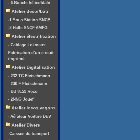
- 6 Boucle hélicoïdale
Atelier décor/bâti
-1 Sous Station SNCF
-2 Halle SNCF AMFG
Atelier électrification
- Cablage Lokmaus
Fabrication d’un circuit
imprimé
Atelier Digitalisation
- 232 TC Fleischmann
- 230 F-Fleischmann
- BB 8159 Roco
- 2NNG Jouef
Atelier locos vagons
- Aérateur Voiture DEV
Atelier Divers
-Caisses de transport