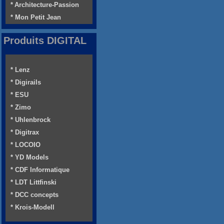
* Architecture-Passion
* Mon Petit Jean
Produits DIGITAL
* Lenz
* Digirails
* ESU
* Zimo
* Uhlenbrock
* Digitrax
* LOCOIO
* YD Models
* CDF Informatique
* LDT Littfinski
* DCC concepts
* Krois-Modell