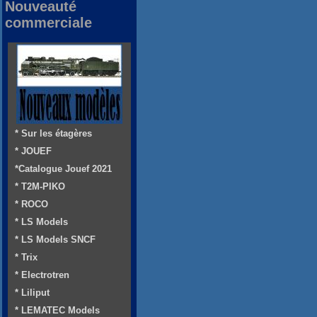
Nouveauté
commerciale
* Sur les étagères
* JOUEF
*Catalogue Jouef 2021
* T2M-PIKO
* ROCO
* LS Models
* LS Models SNCF
* Trix
* Electrotren
* Liliput
* LEMATEC Models