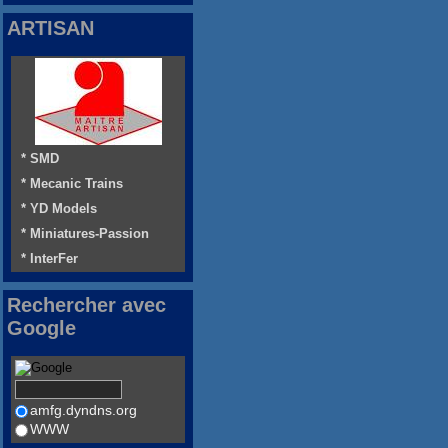
ARTISAN
* SMD
* Mecanic Trains
* YD Models
* Miniatures-Passion
* InterFer
Rechercher avec
Google
amfg.dyndns.org
WWW