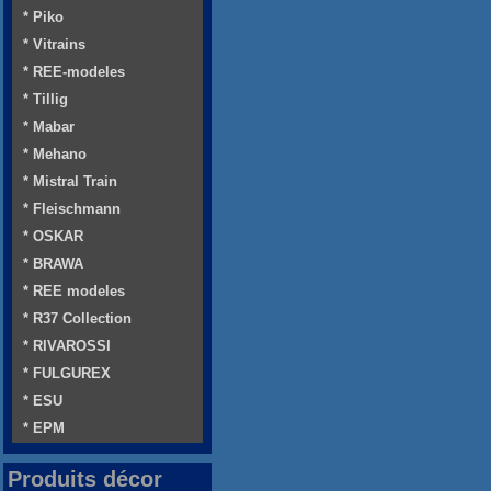
* Piko
* Vitrains
* REE-modeles
* Tillig
* Mabar
* Mehano
* Mistral Train
* Fleischmann
* OSKAR
* BRAWA
* REE modeles
* R37 Collection
* RIVAROSSI
* FULGUREX
* ESU
* EPM
Produits décor