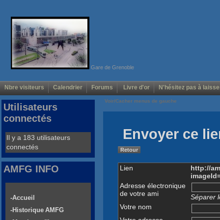
Gare de Grenoble
Nbre visiteurs
Calendrier
Forums
Livre d'or
N'hésitez pas à laisse
Voir/Cacher menus de gauche
Utilisateurs
connectés
Envoyer ce lie
Il y a 183 utilisateurs
connectés
Retour
AMFG INFO
Lien
http://a
imageId
Adresse électronique
de votre ami
Séparer l
-Accueil
Votre nom
-Historique AMFG
Votre adresse