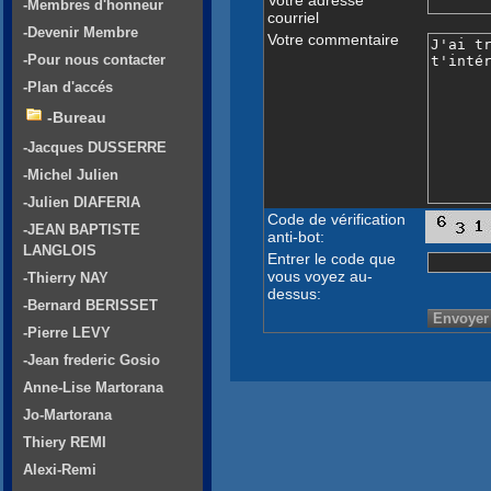
-Membres d'honneur
courriel
-Devenir Membre
Votre commentaire
-Pour nous contacter
-Plan d'accés
-Bureau
-Jacques DUSSERRE
-Michel Julien
-Julien DIAFERIA
Code de vérification
-JEAN BAPTISTE
anti-bot:
LANGLOIS
Entrer le code que
vous voyez au-
-Thierry NAY
dessus:
-Bernard BERISSET
-Pierre LEVY
-Jean frederic Gosio
Anne-Lise Martorana
Jo-Martorana
Thiery REMI
Alexi-Remi