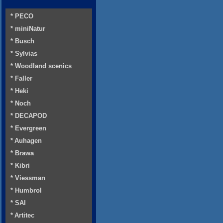
* PECO
* miniNatur
* Busch
* Sylvias
* Woodland scenics
* Faller
* Heki
* Noch
* DECAPOD
* Evergreen
* Auhagen
* Brawa
* Kibri
* Viessman
* Humbrol
* SAI
* Artitec