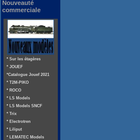
Nouveauté
commerciale
* Sur les étagères
* JOUEF
*Catalogue Jouef 2021
* T2M-PIKO
* ROCO
* LS Models
* LS Models SNCF
* Trix
* Electrotren
* Liliput
* LEMATEC Models