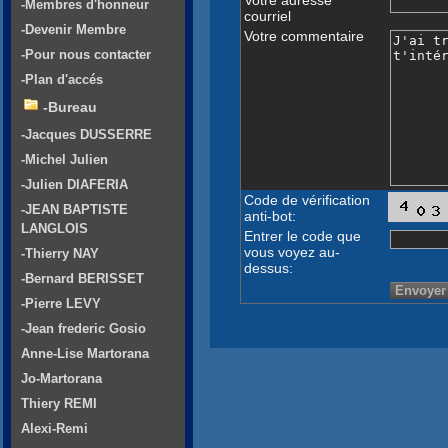
-Membres d'honneur
courriel
-Devenir Membre
Votre commentaire
-Pour nous contacter
-Plan d'accés
-Bureau
-Jacques DUSSERRE
-Michel Julien
-Julien DIAFERIA
Code de vérification
-JEAN BAPTISTE
anti-bot:
LANGLOIS
Entrer le code que
vous voyez au-
-Thierry NAY
dessus:
-Bernard BERISSET
-Pierre LEVY
-Jean frederic Gosio
Anne-Lise Martorana
Jo-Martorana
Thiery REMI
Alexi-Remi