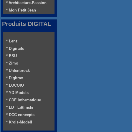
* Architecture-Passion
* Mon Petit Jean
Produits DIGITAL
* Lenz
* Digirails
* ESU
* Zimo
* Uhlenbrock
* Digitrax
* LOCOIO
* YD Models
* CDF Informatique
* LDT Littfinski
* DCC concepts
* Krois-Modell