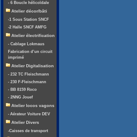
- 6 Boucle hélicoïdale
Atelier décor/bâti
-1 Sous Station SNCF
-2 Halle SNCF AMFG
Atelier électrification
- Cablage Lokmaus
Fabrication d’un circuit
imprimé
Atelier Digitalisation
- 232 TC Fleischmann
- 230 F-Fleischmann
- BB 8159 Roco
- 2NNG Jouef
Atelier locos vagons
- Aérateur Voiture DEV
Atelier Divers
-Caisses de transport