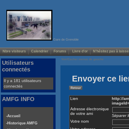
Gare de Grenoble
Nbre visiteurs
Calendrier
Forums
Livre d'or
N'hésitez pas à laisse
Voir/Cacher menus de gauche
Utilisateurs
connectés
Envoyer ce lie
Il y a 181 utilisateurs
connectés
Retour
AMFG INFO
Lien
http://a
imageId
Adresse électronique
de votre ami
Séparer l
-Accueil
Votre nom
-Historique AMFG
Votre adresse