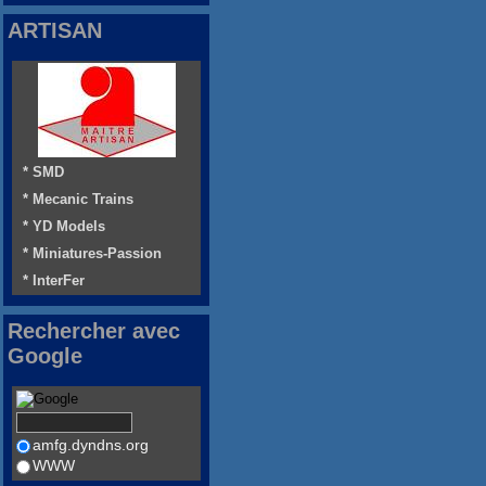
ARTISAN
* SMD
* Mecanic Trains
* YD Models
* Miniatures-Passion
* InterFer
Rechercher avec
Google
amfg.dyndns.org
WWW