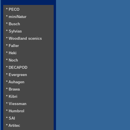
* PECO
* miniNatur
* Busch
* Sylvias
* Woodland scenics
* Faller
* Heki
* Noch
* DECAPOD
* Evergreen
* Auhagen
* Brawa
* Kibri
* Viessman
* Humbrol
* SAI
* Artitec