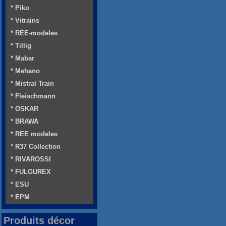
* Piko
* Vitrains
* REE-modeles
* Tillig
* Mabar
* Mehano
* Mistral Train
* Fleischmann
* OSKAR
* BRAWA
* REE modeles
* R37 Collection
* RIVAROSSI
* FULGUREX
* ESU
* EPM
Produits décor