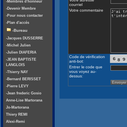
-Membres d'honneur
courriel
-Devenir Membre
Votre commentaire
-Pour nous contacter
-Plan d'accés
-Bureau
-Jacques DUSSERRE
-Michel Julien
-Julien DIAFERIA
Code de vérification
-JEAN BAPTISTE
anti-bot:
LANGLOIS
Entrer le code que
vous voyez au-
-Thierry NAY
dessus:
-Bernard BERISSET
-Pierre LEVY
-Jean frederic Gosio
Anne-Lise Martorana
Jo-Martorana
Thiery REMI
Alexi-Remi