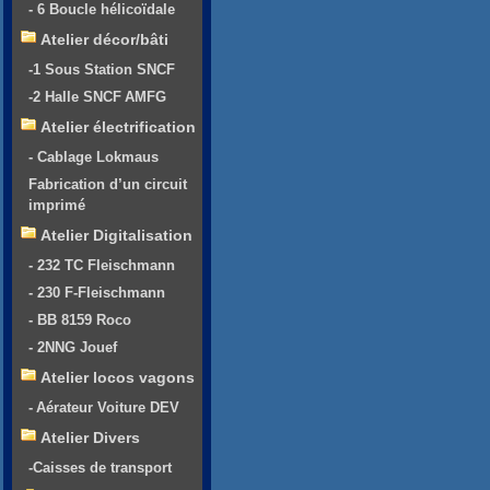
- 6 Boucle hélicoïdale
Atelier décor/bâti
-1 Sous Station SNCF
-2 Halle SNCF AMFG
Atelier électrification
- Cablage Lokmaus
Fabrication d’un circuit
imprimé
Atelier Digitalisation
- 232 TC Fleischmann
- 230 F-Fleischmann
- BB 8159 Roco
- 2NNG Jouef
Atelier locos vagons
- Aérateur Voiture DEV
Atelier Divers
-Caisses de transport