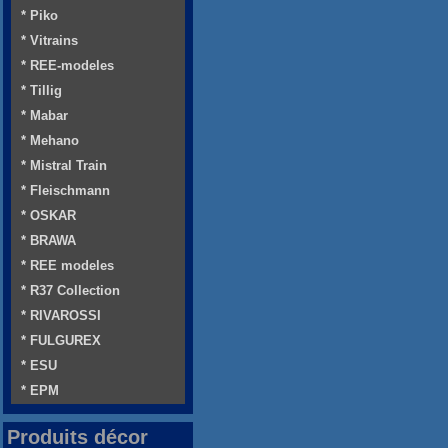
* Piko
* Vitrains
* REE-modeles
* Tillig
* Mabar
* Mehano
* Mistral Train
* Fleischmann
* OSKAR
* BRAWA
* REE modeles
* R37 Collection
* RIVAROSSI
* FULGUREX
* ESU
* EPM
Produits décor