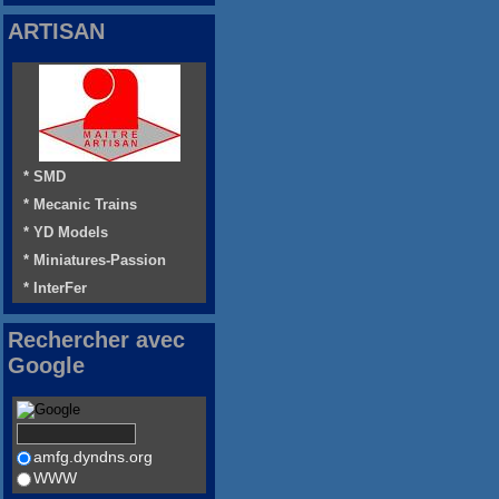
ARTISAN
* SMD
* Mecanic Trains
* YD Models
* Miniatures-Passion
* InterFer
Rechercher avec
Google
amfg.dyndns.org
WWW