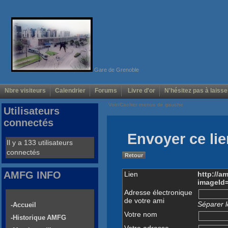
Gare de Grenoble
Nbre visiteurs
Calendrier
Forums
Livre d'or
N'hésitez pas à laisse
Voir/Cacher menus de gauche
Utilisateurs
connectés
Envoyer ce lie
Il y a 133 utilisateurs
connectés
Retour
AMFG INFO
Lien
http://a
imageId
Adresse électronique
de votre ami
Séparer l
-Accueil
Votre nom
-Historique AMFG
Votre adresse