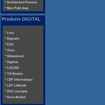
* Architecture-Passion
* Mon Petit Jean
Produits DIGITAL
* Lenz
* Digirails
* ESU
* Zimo
* Uhlenbrock
* Digitrax
* LOCOIO
* YD Models
* CDF Informatique
* LDT Littfinski
* DCC concepts
* Krois-Modell