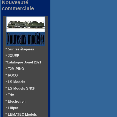
Nouveauté
commerciale
* Sur les étagères
* JOUEF
*Catalogue Jouef 2021
* T2M-PIKO
* ROCO
* LS Models
* LS Models SNCF
* Trix
* Electrotren
* Liliput
* LEMATEC Models