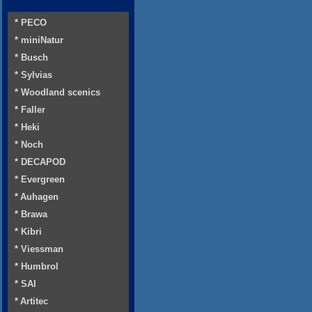
* PECO
* miniNatur
* Busch
* Sylvias
* Woodland scenics
* Faller
* Heki
* Noch
* DECAPOD
* Evergreen
* Auhagen
* Brawa
* Kibri
* Viessman
* Humbrol
* SAI
* Artitec