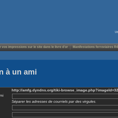
Ut
r vos impressions sur le site dans le livre d'or
Manifestations ferroviaires R
n à un ami
http://amfg.dyndns.org/tiki-browse_image.php?imageId=3
mi
Séparer les adresses de courriels par des virgules.