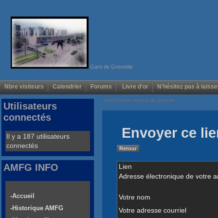
Gare de Grenoble
Nbre visiteurs
Calendrier
Forums
Livre d'or
N'hésitez pas à laisse
Voir/Cacher menus de gauche
Utilisateurs
connectés
Envoyer ce lie
Il y a 187 utilisateurs
connectés
Retour
AMFG INFO
Lien
Adresse électronique de votre a
-Accueil
Votre nom
-Historique AMFG
Votre adresse courriel