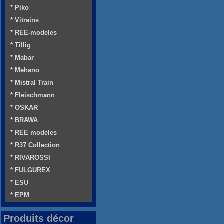
* Piko
* Vitrains
* REE-modeles
* Tillig
* Mabar
* Mehano
* Mistral Train
* Fleischmann
* OSKAR
* BRAWA
* REE modeles
* R37 Collection
* RIVAROSSI
* FULGUREX
* ESU
* EPM
Produits décor