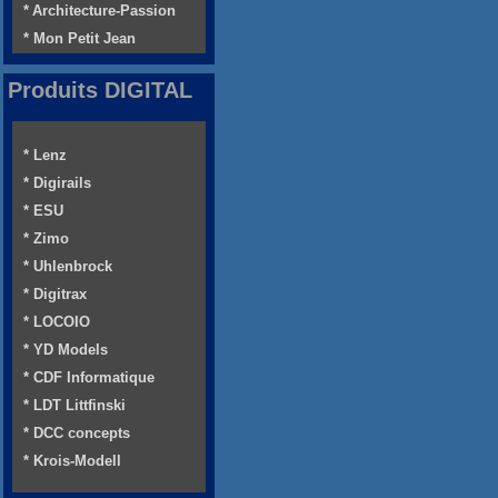
* Architecture-Passion
* Mon Petit Jean
Produits DIGITAL
* Lenz
* Digirails
* ESU
* Zimo
* Uhlenbrock
* Digitrax
* LOCOIO
* YD Models
* CDF Informatique
* LDT Littfinski
* DCC concepts
* Krois-Modell