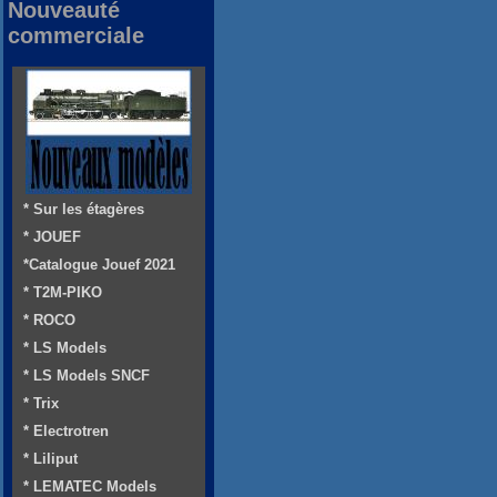
Nouveauté
commerciale
* Sur les étagères
* JOUEF
*Catalogue Jouef 2021
* T2M-PIKO
* ROCO
* LS Models
* LS Models SNCF
* Trix
* Electrotren
* Liliput
* LEMATEC Models