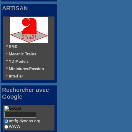
ARTISAN
* SMD
* Mecanic Trains
* YD Models
* Miniatures-Passion
* InterFer
Rechercher avec
Google
amfg.dyndns.org
WWW