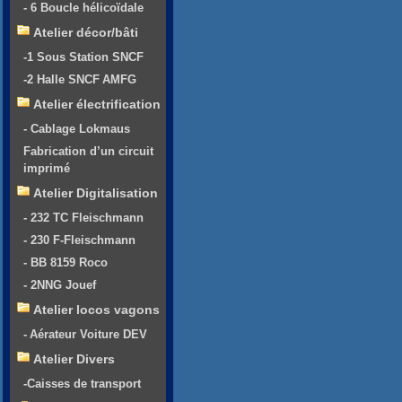
- 6 Boucle hélicoïdale
Atelier décor/bâti
-1 Sous Station SNCF
-2 Halle SNCF AMFG
Atelier électrification
- Cablage Lokmaus
Fabrication d’un circuit
imprimé
Atelier Digitalisation
- 232 TC Fleischmann
- 230 F-Fleischmann
- BB 8159 Roco
- 2NNG Jouef
Atelier locos vagons
- Aérateur Voiture DEV
Atelier Divers
-Caisses de transport