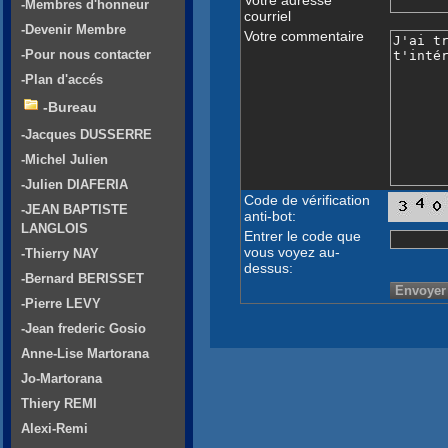
-Membres d'honneur
courriel
-Devenir Membre
Votre commentaire
-Pour nous contacter
-Plan d'accés
-Bureau
-Jacques DUSSERRE
-Michel Julien
-Julien DIAFERIA
Code de vérification
-JEAN BAPTISTE
anti-bot:
LANGLOIS
Entrer le code que
vous voyez au-
-Thierry NAY
dessus:
-Bernard BERISSET
-Pierre LEVY
-Jean frederic Gosio
Anne-Lise Martorana
Jo-Martorana
Thiery REMI
Alexi-Remi