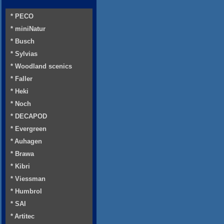
* PECO
* miniNatur
* Busch
* Sylvias
* Woodland scenics
* Faller
* Heki
* Noch
* DECAPOD
* Evergreen
* Auhagen
* Brawa
* Kibri
* Viessman
* Humbrol
* SAI
* Artitec