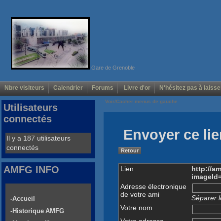
Gare de Grenoble
Nbre visiteurs
Calendrier
Forums
Livre d'or
N'hésitez pas à laisse
Voir/Cacher menus de gauche
Utilisateurs
connectés
Envoyer ce lie
Il y a 187 utilisateurs
connectés
Retour
AMFG INFO
Lien
http://a
imageId
Adresse électronique
de votre ami
Séparer l
-Accueil
Votre nom
-Historique AMFG
Votre adresse