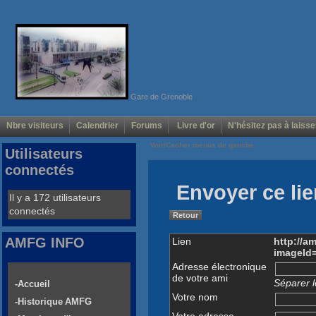
Gare de Grenoble
Nbre visiteurs
Calendrier
Forums
Livre d'or
N'hésitez pas à laisse
Voir/Cacher menus de gauche
Utilisateurs
connectés
Envoyer ce lie
Il y a 172 utilisateurs
connectés
Retour
AMFG INFO
Lien
http://a
imageId
Adresse électronique
de votre ami
Séparer l
-Accueil
Votre nom
-Historique AMFG
Votre adresse