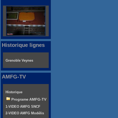
Historique lignes
Grenoble Veynes
AMFG-TV
Historique
Programe AMFG-TV
1-VIDEO AMFG SNCF
2-VIDEO AMFG Modélis