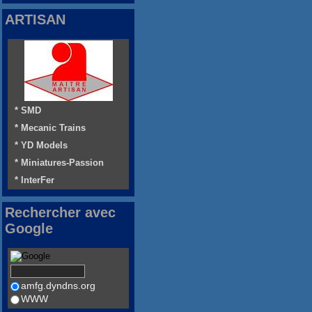
ARTISAN
* SMD
* Mecanic Trains
* YD Models
* Miniatures-Passion
* InterFer
Rechercher avec
Google
amfg.dyndns.org
WWW