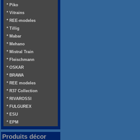
* Piko
* Vitrains
* REE-modeles
* Tillig
* Mabar
* Mehano
* Mistral Train
* Fleischmann
* OSKAR
* BRAWA
* REE modeles
* R37 Collection
* RIVAROSSI
* FULGUREX
* ESU
* EPM
Produits décor