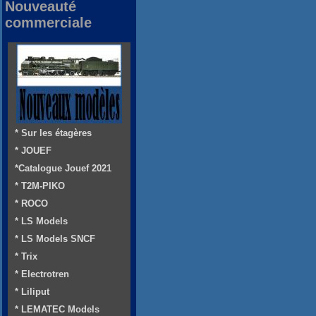
Nouveauté
commerciale
* Sur les étagères
* JOUEF
*Catalogue Jouef 2021
* T2M-PIKO
* ROCO
* LS Models
* LS Models SNCF
* Trix
* Electrotren
* Liliput
* LEMATEC Models