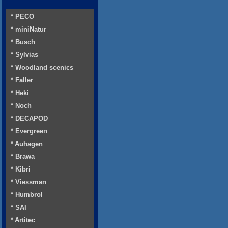
* PECO
* miniNatur
* Busch
* Sylvias
* Woodland scenics
* Faller
* Heki
* Noch
* DECAPOD
* Evergreen
* Auhagen
* Brawa
* Kibri
* Viessman
* Humbrol
* SAI
* Artitec