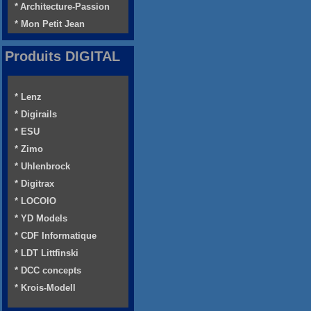
* Architecture-Passion
* Mon Petit Jean
Produits DIGITAL
* Lenz
* Digirails
* ESU
* Zimo
* Uhlenbrock
* Digitrax
* LOCOIO
* YD Models
* CDF Informatique
* LDT Littfinski
* DCC concepts
* Krois-Modell