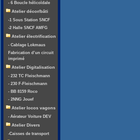
- 6 Boucle hélicoïdale
Atelier décor/bâti
-1 Sous Station SNCF
-2 Halle SNCF AMFG
Atelier électrification
- Cablage Lokmaus
Fabrication d’un circuit
imprimé
Atelier Digitalisation
- 232 TC Fleischmann
- 230 F-Fleischmann
- BB 8159 Roco
- 2NNG Jouef
Atelier locos vagons
- Aérateur Voiture DEV
Atelier Divers
-Caisses de transport