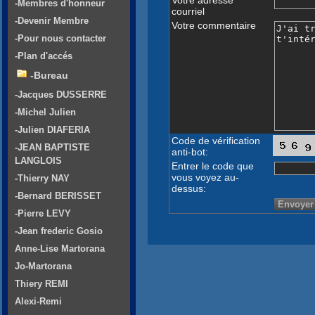
-Membres d'honneur
courriel
-Devenir Membre
Votre commentaire
-Pour nous contacter
-Plan d'accés
-Bureau
-Jacques DUSSERRE
-Michel Julien
-Julien DIAFERIA
Code de vérification
-JEAN BAPTISTE
anti-bot:
LANGLOIS
Entrer le code que
vous voyez au-
-Thierry NAY
dessus:
-Bernard BERISSET
-Pierre LEVY
-Jean frederic Gosio
Anne-Lise Martorana
Jo-Martorana
Thiery REMI
Alexi-Remi