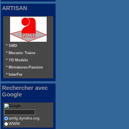
ARTISAN
* SMD
* Mecanic Trains
* YD Models
* Miniatures-Passion
* InterFer
Rechercher avec
Google
amfg.dyndns.org
WWW