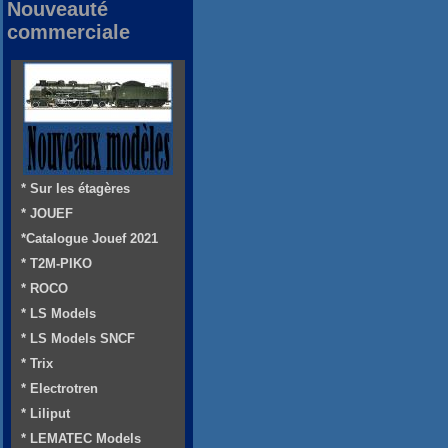
Nouveauté
commerciale
* Sur les étagères
* JOUEF
*Catalogue Jouef 2021
* T2M-PIKO
* ROCO
* LS Models
* LS Models SNCF
* Trix
* Electrotren
* Liliput
* LEMATEC Models