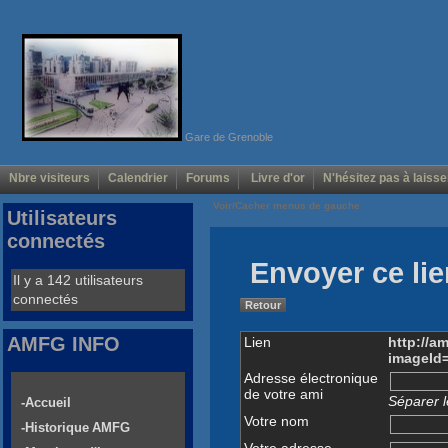
Gare de Grenoble
Nbre visiteurs
Calendrier
Forums
Livre d'or
N'hésitez pas à laisse
Voir/Cacher menus de gauche
Utilisateurs
connectés
Envoyer ce lie
Il y a 142 utilisateurs
connectés
Retour
AMFG INFO
Lien
http://a
imageId
Adresse électronique
de votre ami
Séparer l
-Accueil
Votre nom
-Historique AMFG
Votre adresse