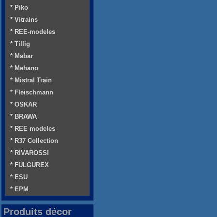
* Piko
* Vitrains
* REE-modeles
* Tillig
* Mabar
* Mehano
* Mistral Train
* Fleischmann
* OSKAR
* BRAWA
* REE modeles
* R37 Collection
* RIVAROSSI
* FULGUREX
* ESU
* EPM
Produits décor