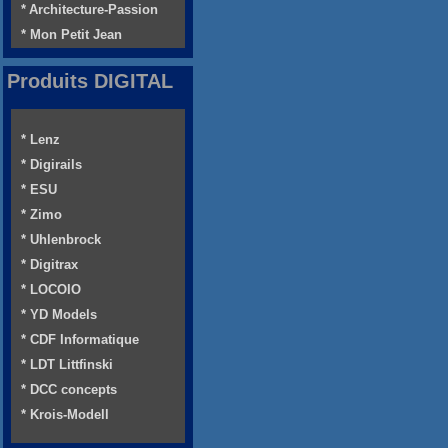
* Architecture-Passion
* Mon Petit Jean
Produits DIGITAL
* Lenz
* Digirails
* ESU
* Zimo
* Uhlenbrock
* Digitrax
* LOCOIO
* YD Models
* CDF Informatique
* LDT Littfinski
* DCC concepts
* Krois-Modell