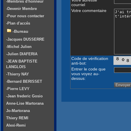
-Membres d'honneur
courriel
-Devenir Membre
Votre commentaire
-Pour nous contacter
-Plan d'accés
-Bureau
-Jacques DUSSERRE
-Michel Julien
-Julien DIAFERIA
Code de vérification
-JEAN BAPTISTE
anti-bot:
LANGLOIS
Entrer le code que
vous voyez au-
-Thierry NAY
dessus:
-Bernard BERISSET
-Pierre LEVY
-Jean frederic Gosio
Anne-Lise Martorana
Jo-Martorana
Thiery REMI
Alexi-Remi