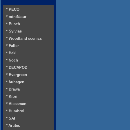
* PECO
* miniNatur
* Busch
* Sylvias
* Woodland scenics
* Faller
* Heki
* Noch
* DECAPOD
* Evergreen
* Auhagen
* Brawa
* Kibri
* Viessman
* Humbrol
* SAI
* Artitec