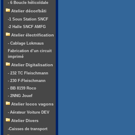
- 6 Boucle hélicoïdale
Atelier décor/bâti
-1 Sous Station SNCF
-2 Halle SNCF AMFG
Atelier électrification
- Cablage Lokmaus
Fabrication d’un circuit
imprimé
Atelier Digitalisation
- 232 TC Fleischmann
- 230 F-Fleischmann
- BB 8159 Roco
- 2NNG Jouef
Atelier locos vagons
- Aérateur Voiture DEV
Atelier Divers
-Caisses de transport