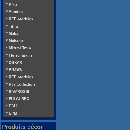
* Piko
* Vitrains
* REE-modeles
* Tillig
* Mabar
* Mehano
* Mistral Train
* Fleischmann
* OSKAR
* BRAWA
* REE modeles
* R37 Collection
* RIVAROSSI
* FULGUREX
* ESU
* EPM
Produits décor