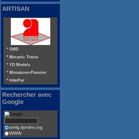
ARTISAN
* SMD
* Mecanic Trains
* YD Models
* Miniatures-Passion
* InterFer
Rechercher avec
Google
amfg.dyndns.org
WWW