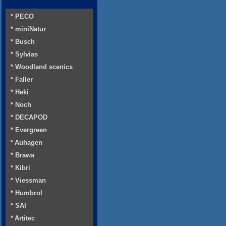
* PECO
* miniNatur
* Busch
* Sylvias
* Woodland scenics
* Faller
* Heki
* Noch
* DECAPOD
* Evergreen
* Auhagen
* Brawa
* Kibri
* Viessman
* Humbrol
* SAI
* Artitec