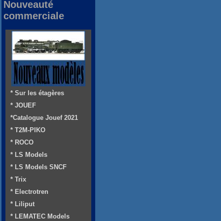
Nouveauté
commerciale
* Sur les étagères
* JOUEF
*Catalogue Jouef 2021
* T2M-PIKO
* ROCO
* LS Models
* LS Models SNCF
* Trix
* Electrotren
* Liliput
* LEMATEC Models