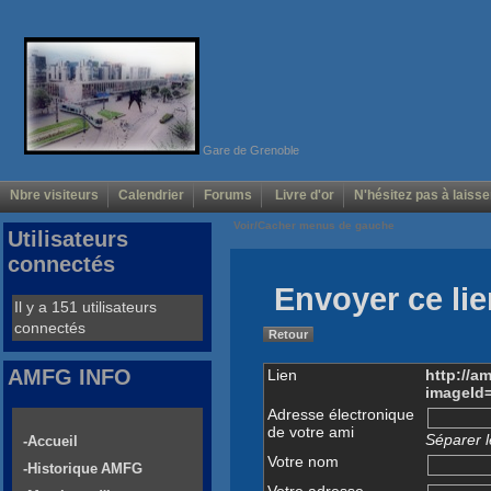
Gare de Grenoble
Nbre visiteurs
Calendrier
Forums
Livre d'or
N'hésitez pas à laisse
Voir/Cacher menus de gauche
Utilisateurs
connectés
Envoyer ce lie
Il y a 151 utilisateurs
connectés
Retour
AMFG INFO
Lien
http://a
imageId
Adresse électronique
de votre ami
Séparer l
-Accueil
Votre nom
-Historique AMFG
Votre adresse