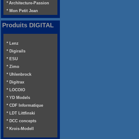
* Architecture-Passion
* Mon Petit Jean
Produits DIGITAL
* Lenz
* Digirails
* ESU
* Zimo
* Uhlenbrock
* Digitrax
* LOCOIO
* YD Models
* CDF Informatique
* LDT Littfinski
* DCC concepts
* Krois-Modell