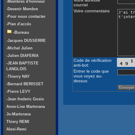
-Membres d'honneur
courriel
-Devenir Membre
Votre commentaire
-Pour nous contacter
-Plan d'accés
-Bureau
-Jacques DUSSERRE
-Michel Julien
-Julien DIAFERIA
Code de vérification
-JEAN BAPTISTE
anti-bot:
LANGLOIS
Entrer le code que
vous voyez au-
-Thierry NAY
dessus:
-Bernard BERISSET
-Pierre LEVY
-Jean frederic Gosio
Anne-Lise Martorana
Jo-Martorana
Thiery REMI
Alexi-Remi