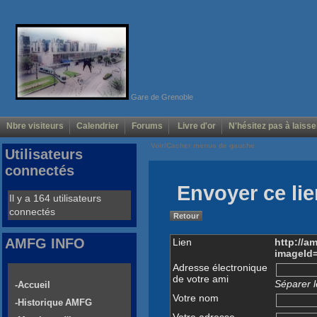
Gare de Grenoble
Nbre visiteurs
Calendrier
Forums
Livre d'or
N'hésitez pas à laisse
Voir/Cacher menus de gauche
Utilisateurs
connectés
Envoyer ce lie
Il y a 164 utilisateurs
connectés
Retour
AMFG INFO
Lien
http://a
imageId
Adresse électronique
de votre ami
Séparer l
-Accueil
Votre nom
-Historique AMFG
Votre adresse