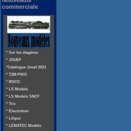
Nouveauté
commerciale
* Sur les étagères
* JOUEF
*Catalogue Jouef 2021
* T2M-PIKO
* ROCO
* LS Models
* LS Models SNCF
* Trix
* Electrotren
* Liliput
* LEMATEC Models