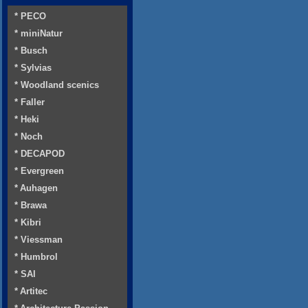
* PECO
* miniNatur
* Busch
* Sylvias
* Woodland scenics
* Faller
* Heki
* Noch
* DECAPOD
* Evergreen
* Auhagen
* Brawa
* Kibri
* Viessman
* Humbrol
* SAI
* Artitec