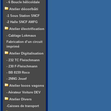
- 6 Boucle hélicoïdale
Atelier décor/bâti
-1 Sous Station SNCF
-2 Halle SNCF AMFG
Atelier électrification
- Cablage Lokmaus
Fabrication d’un circuit
imprimé
Atelier Digitalisation
- 232 TC Fleischmann
- 230 F-Fleischmann
- BB 8159 Roco
- 2NNG Jouef
Atelier locos vagons
- Aérateur Voiture DEV
Atelier Divers
-Caisses de transport