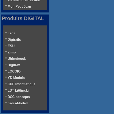
* Architecture-Passion
* Mon Petit Jean
Produits DIGITAL
* Lenz
* Digirails
* ESU
* Zimo
* Uhlenbrock
* Digitrax
* LOCOIO
* YD Models
* CDF Informatique
* LDT Littfinski
* DCC concepts
* Krois-Modell