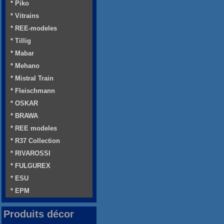
* Piko
* Vitrains
* REE-modeles
* Tillig
* Mabar
* Mehano
* Mistral Train
* Fleischmann
* OSKAR
* BRAWA
* REE modeles
* R37 Collection
* RIVAROSSI
* FULGUREX
* ESU
* EPM
Produits décor