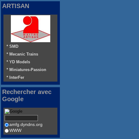
ARTISAN
* SMD
* Mecanic Trains
* YD Models
* Miniatures-Passion
* InterFer
Rechercher avec
Google
amfg.dyndns.org
WWW