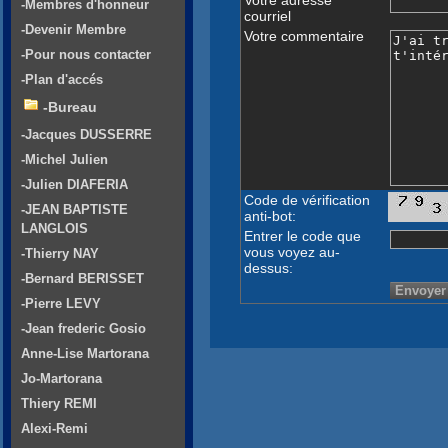
-Membres d'honneur
courriel
-Devenir Membre
Votre commentaire
-Pour nous contacter
-Plan d'accés
-Bureau
-Jacques DUSSERRE
-Michel Julien
-Julien DIAFERIA
Code de vérification
-JEAN BAPTISTE
anti-bot:
LANGLOIS
Entrer le code que
vous voyez au-
-Thierry NAY
dessus:
-Bernard BERISSET
-Pierre LEVY
-Jean frederic Gosio
Anne-Lise Martorana
Jo-Martorana
Thiery REMI
Alexi-Remi