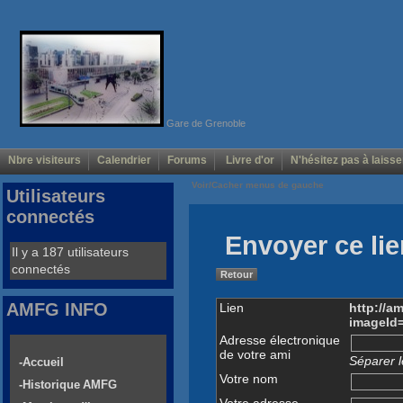
Gare de Grenoble
Nbre visiteurs
Calendrier
Forums
Livre d'or
N'hésitez pas à laisse
Voir/Cacher menus de gauche
Utilisateurs
connectés
Envoyer ce lie
Il y a 187 utilisateurs
connectés
Retour
AMFG INFO
Lien
http://a
imageId
Adresse électronique
de votre ami
Séparer l
-Accueil
Votre nom
-Historique AMFG
Votre adresse