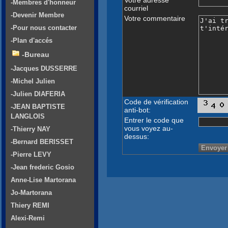
-Membres d'honneur
courriel
-Devenir Membre
Votre commentaire
-Pour nous contacter
-Plan d'accés
-Bureau
-Jacques DUSSERRE
-Michel Julien
-Julien DIAFERIA
Code de vérification
-JEAN BAPTISTE
anti-bot:
LANGLOIS
Entrer le code que
vous voyez au-
-Thierry NAY
dessus:
-Bernard BERISSET
-Pierre LEVY
-Jean frederic Gosio
Anne-Lise Martorana
Jo-Martorana
Thiery REMI
Alexi-Remi