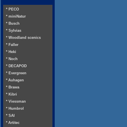
* PECO
* miniNatur
* Busch
* Sylvias
* Woodland scenics
* Faller
* Heki
* Noch
* DECAPOD
* Evergreen
* Auhagen
* Brawa
* Kibri
* Viessman
* Humbrol
* SAI
* Artitec