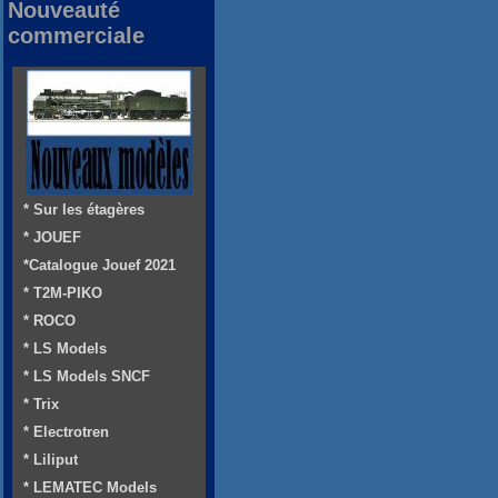
Nouveauté
commerciale
* Sur les étagères
* JOUEF
*Catalogue Jouef 2021
* T2M-PIKO
* ROCO
* LS Models
* LS Models SNCF
* Trix
* Electrotren
* Liliput
* LEMATEC Models