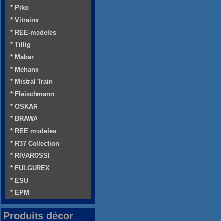
* Piko
* Vitrains
* REE-modeles
* Tillig
* Mabar
* Mehano
* Mistral Train
* Fleischmann
* OSKAR
* BRAWA
* REE modeles
* R37 Collection
* RIVAROSSI
* FULGUREX
* ESU
* EPM
Produits décor