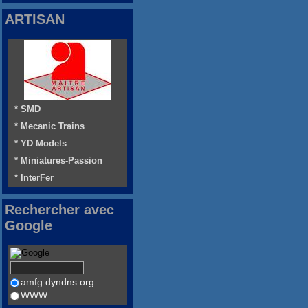
ARTISAN
* SMD
* Mecanic Trains
* YD Models
* Miniatures-Passion
* InterFer
Rechercher avec
Google
amfg.dyndns.org
WWW