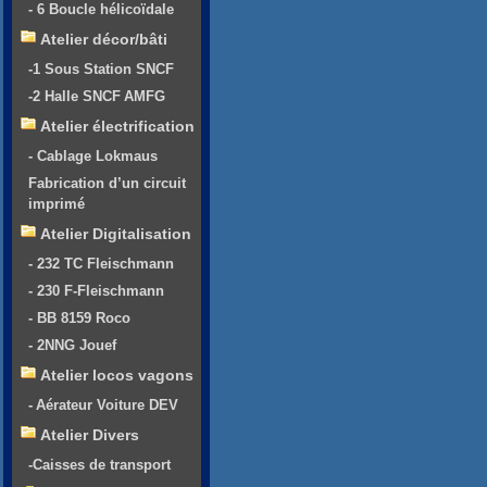
- 6 Boucle hélicoïdale
Atelier décor/bâti
-1 Sous Station SNCF
-2 Halle SNCF AMFG
Atelier électrification
- Cablage Lokmaus
Fabrication d’un circuit
imprimé
Atelier Digitalisation
- 232 TC Fleischmann
- 230 F-Fleischmann
- BB 8159 Roco
- 2NNG Jouef
Atelier locos vagons
- Aérateur Voiture DEV
Atelier Divers
-Caisses de transport