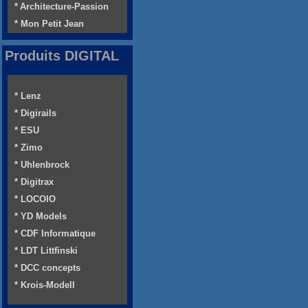
* Architecture-Passion
* Mon Petit Jean
Produits DIGITAL
* Lenz
* Digirails
* ESU
* Zimo
* Uhlenbrock
* Digitrax
* LOCOIO
* YD Models
* CDF Informatique
* LDT Littfinski
* DCC concepts
* Krois-Modell