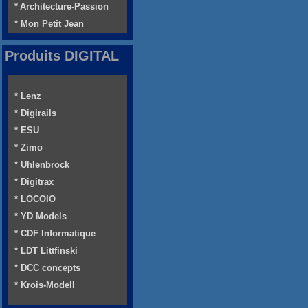
* Architecture-Passion
* Mon Petit Jean
Produits DIGITAL
* Lenz
* Digirails
* ESU
* Zimo
* Uhlenbrock
* Digitrax
* LOCOIO
* YD Models
* CDF Informatique
* LDT Littfinski
* DCC concepts
* Krois-Modell