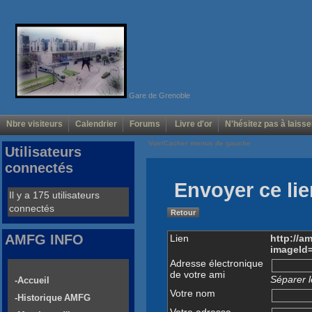
Gare de Grenoble
Nbre visiteurs
Calendrier
Forums
Livre d'or
N'hésitez pas à laisse
Voir/Cacher menus de gauche
Utilisateurs
connectés
Envoyer ce lie
Il y a 175 utilisateurs
connectés
Retour
AMFG INFO
Lien
http://a
imageId
Adresse électronique
de votre ami
Séparer l
-Accueil
Votre nom
-Historique AMFG
Votre adresse