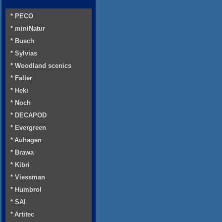
* PECO
* miniNatur
* Busch
* Sylvias
* Woodland scenics
* Faller
* Heki
* Noch
* DECAPOD
* Evergreen
* Auhagen
* Brawa
* Kibri
* Viessman
* Humbrol
* SAI
* Artitec