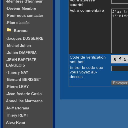
-Membres d'honneur
courriel
-Devenir Membre
Votre commentaire
-Pour nous contacter
-Plan d'accés
-Bureau
-Jacques DUSSERRE
-Michel Julien
-Julien DIAFERIA
Code de vérification
-JEAN BAPTISTE
anti-bot:
LANGLOIS
Entrer le code que
vous voyez au-
-Thierry NAY
dessus:
-Bernard BERISSET
-Pierre LEVY
-Jean frederic Gosio
Anne-Lise Martorana
Jo-Martorana
Thiery REMI
Alexi-Remi