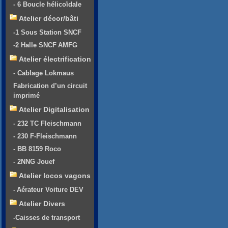
- 6 Boucle hélicoïdale
Atelier décor/bâti
-1 Sous Station SNCF
-2 Halle SNCF AMFG
Atelier électrification
- Cablage Lokmaus
Fabrication d’un circuit
imprimé
Atelier Digitalisation
- 232 TC Fleischmann
- 230 F-Fleischmann
- BB 8159 Roco
- 2NNG Jouef
Atelier locos vagons
- Aérateur Voiture DEV
Atelier Divers
-Caisses de transport