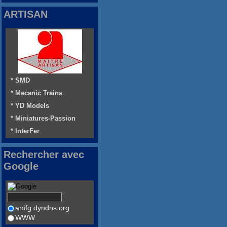
ARTISAN
* SMD
* Mecanic Trains
* YD Models
* Miniatures-Passion
* InterFer
Rechercher avec
Google
amfg.dyndns.org
WWW