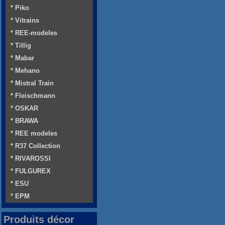
* Piko
* Vitrains
* REE-modeles
* Tillig
* Mabar
* Mehano
* Mistral Train
* Fleischmann
* OSKAR
* BRAWA
* REE modeles
* R37 Collection
* RIVAROSSI
* FULGUREX
* ESU
* EPM
Produits décor