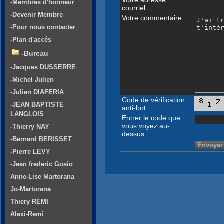
-Membres d'honneur
courriel
-Devenir Membre
Votre commentaire
-Pour nous contacter
-Plan d'accés
-Bureau
-Jacques DUSSERRE
-Michel Julien
-Julien DIAFERIA
Code de vérification
-JEAN BAPTISTE
anti-bot:
LANGLOIS
Entrer le code que
vous voyez au-
-Thierry NAY
dessus:
-Bernard BERISSET
-Pierre LEVY
-Jean frederic Gosio
Anne-Lise Martorana
Jo-Martorana
Thiery REMI
Alexi-Remi