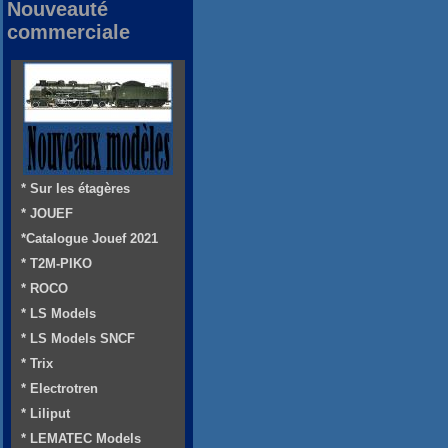
Nouveauté
commerciale
* Sur les étagères
* JOUEF
*Catalogue Jouef 2021
* T2M-PIKO
* ROCO
* LS Models
* LS Models SNCF
* Trix
* Electrotren
* Liliput
* LEMATEC Models