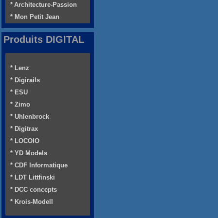
* Architecture-Passion
* Mon Petit Jean
Produits DIGITAL
* Lenz
* Digirails
* ESU
* Zimo
* Uhlenbrock
* Digitrax
* LOCOIO
* YD Models
* CDF Informatique
* LDT Littfinski
* DCC concepts
* Krois-Modell