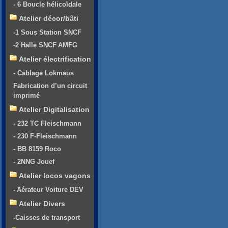
- 6 Boucle hélicoïdale
Atelier décor/bâti
-1 Sous Station SNCF
-2 Halle SNCF AMFG
Atelier électrification
- Cablage Lokmaus
Fabrication d’un circuit
imprimé
Atelier Digitalisation
- 232 TC Fleischmann
- 230 F-Fleischmann
- BB 8159 Roco
- 2NNG Jouef
Atelier locos vagons
- Aérateur Voiture DEV
Atelier Divers
-Caisses de transport