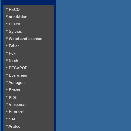
* PECO
* miniNatur
* Busch
* Sylvias
* Woodland scenics
* Faller
* Heki
* Noch
* DECAPOD
* Evergreen
* Auhagen
* Brawa
* Kibri
* Viessman
* Humbrol
* SAI
* Artitec