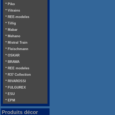
* Piko
* Vitrains
* REE-modeles
* Tillig
* Mabar
* Mehano
* Mistral Train
* Fleischmann
* OSKAR
* BRAWA
* REE modeles
* R37 Collection
* RIVAROSSI
* FULGUREX
* ESU
* EPM
Produits décor