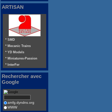
ARTISAN
* SMD
* Mecanic Trains
* YD Models
* Miniatures-Passion
* InterFer
Rechercher avec
Google
amfg.dyndns.org
WWW