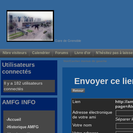
Gare de Grenoble
Nbre visiteurs
Calendrier
Forums
Livre d'or
N'hésitez pas à laisse
Voir/Cacher menus de gauche
Utilisateurs
connectés
Envoyer ce lie
Il y a 182 utilisateurs
connectés
Retour
AMFG INFO
Lien
http://a
page=Ate
Adresse électronique
de votre ami
Séparer l
-Accueil
Votre nom
-Historique AMFG
Votre adresse