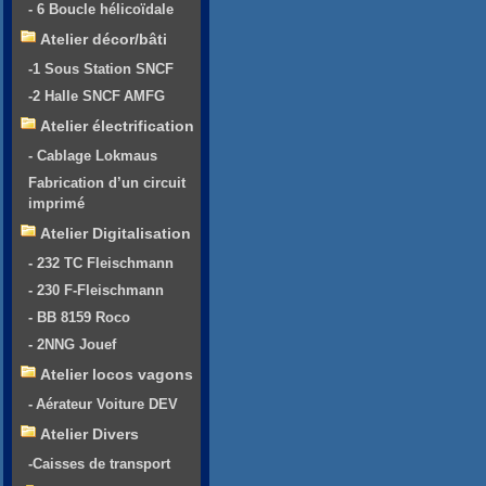
- 6 Boucle hélicoïdale
Atelier décor/bâti
-1 Sous Station SNCF
-2 Halle SNCF AMFG
Atelier électrification
- Cablage Lokmaus
Fabrication d’un circuit
imprimé
Atelier Digitalisation
- 232 TC Fleischmann
- 230 F-Fleischmann
- BB 8159 Roco
- 2NNG Jouef
Atelier locos vagons
- Aérateur Voiture DEV
Atelier Divers
-Caisses de transport