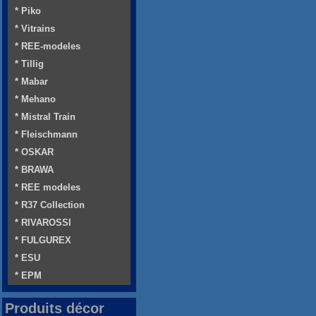
* Piko
* Vitrains
* REE-modeles
* Tillig
* Mabar
* Mehano
* Mistral Train
* Fleischmann
* OSKAR
* BRAWA
* REE modeles
* R37 Collection
* RIVAROSSI
* FULGUREX
* ESU
* EPM
Produits décor