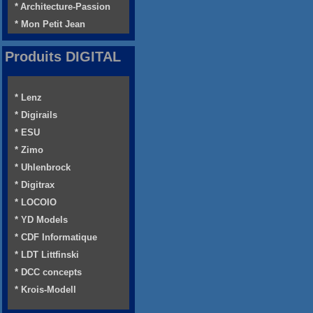
* Architecture-Passion
* Mon Petit Jean
Produits DIGITAL
* Lenz
* Digirails
* ESU
* Zimo
* Uhlenbrock
* Digitrax
* LOCOIO
* YD Models
* CDF Informatique
* LDT Littfinski
* DCC concepts
* Krois-Modell