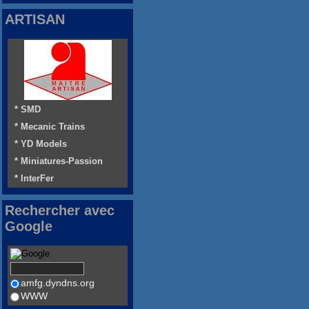
ARTISAN
* SMD
* Mecanic Trains
* YD Models
* Miniatures-Passion
* InterFer
Rechercher avec
Google
amfg.dyndns.org
WWW