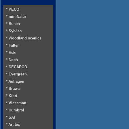
* PECO
* miniNatur
* Busch
* Sylvias
* Woodland scenics
* Faller
* Heki
* Noch
* DECAPOD
* Evergreen
* Auhagen
* Brawa
* Kibri
* Viessman
* Humbrol
* SAI
* Artitec