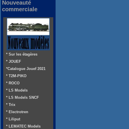
Nouveauté
commerciale
* Sur les étagères
* JOUEF
*Catalogue Jouef 2021
* T2M-PIKO
* ROCO
* LS Models
* LS Models SNCF
* Trix
* Electrotren
* Liliput
* LEMATEC Models