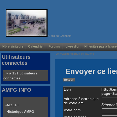
Gare de Grenoble
Nbre visiteurs
Calendrier
Forums
Livre d'or
N'hésitez pas à laisse
Voir/Cacher menus de gauche
Utilisateurs
connectés
Envoyer ce lie
Il y a 121 utilisateurs
connectés
Retour
AMFG INFO
Lien
http://a
page=Sau
Adresse électronique
de votre ami
Séparer l
-Accueil
Votre nom
-Historique AMFG
Votre adresse