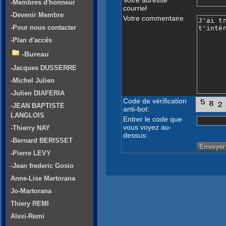
-Membres d'honneur
courriel
-Devenir Membre
Votre commentaire
-Pour nous contacter
-Plan d'accés
-Bureau
-Jacques DUSSERRE
-Michel Julien
-Julien DIAFERIA
Code de vérification
-JEAN BAPTISTE
anti-bot:
LANGLOIS
Entrer le code que
vous voyez au-
-Thierry NAY
dessus:
-Bernard BERISSET
-Pierre LEVY
-Jean frederic Gosio
Anne-Lise Martorana
Jo-Martorana
Thiery REMI
Alexi-Remi