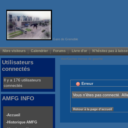
Gare de Grenoble
Nbre visiteurs
Calendrier
Forums
Livre d'or
N'hésitez pas à laisse
Voir/Cacher menus de gauche
Utilisateurs
connectés
Il y a 176 utilisateurs
Erreur
connectés
Vous n'êtes pas connecté.
All
AMFG INFO
Retour à la page d'accueil
-Accueil
-Historique AMFG