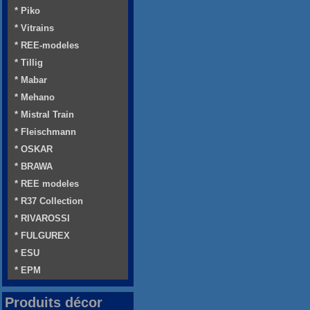
* Piko
* Vitrains
* REE-modeles
* Tillig
* Mabar
* Mehano
* Mistral Train
* Fleischmann
* OSKAR
* BRAWA
* REE modeles
* R37 Collection
* RIVAROSSI
* FULGUREX
* ESU
* EPM
Produits décor