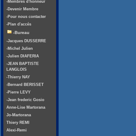
-Membres d'honneur
-Devenir Membre
-Pour nous contacter
-Plan d'accés
-Bureau
-Jacques DUSSERRE
-Michel Julien
-Julien DIAFERIA
-JEAN BAPTISTE
LANGLOIS
-Thierry NAY
-Bernard BERISSET
-Pierre LEVY
-Jean frederic Gosio
Anne-Lise Martorana
Jo-Martorana
Thiery REMI
Alexi-Remi