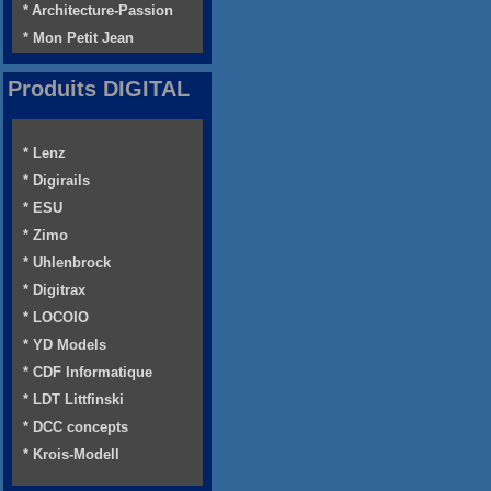
* Architecture-Passion
* Mon Petit Jean
Produits DIGITAL
* Lenz
* Digirails
* ESU
* Zimo
* Uhlenbrock
* Digitrax
* LOCOIO
* YD Models
* CDF Informatique
* LDT Littfinski
* DCC concepts
* Krois-Modell