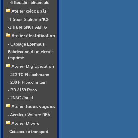
- 6 Boucle hélicoïdale
Atelier décor/bâti
-1 Sous Station SNCF
-2 Halle SNCF AMFG
Atelier électrification
- Cablage Lokmaus
Fabrication d’un circuit
imprimé
Atelier Digitalisation
- 232 TC Fleischmann
- 230 F-Fleischmann
- BB 8159 Roco
- 2NNG Jouef
Atelier locos vagons
- Aérateur Voiture DEV
Atelier Divers
-Caisses de transport