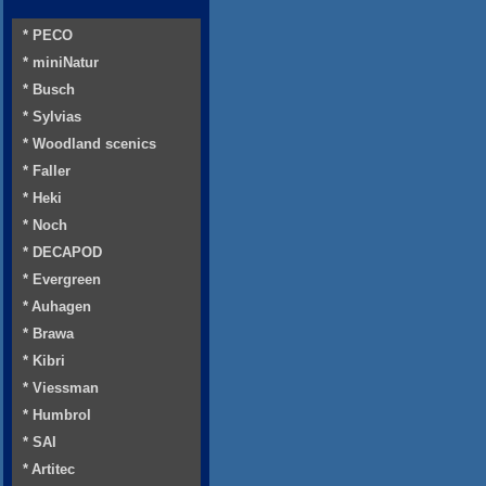
* PECO
* miniNatur
* Busch
* Sylvias
* Woodland scenics
* Faller
* Heki
* Noch
* DECAPOD
* Evergreen
* Auhagen
* Brawa
* Kibri
* Viessman
* Humbrol
* SAI
* Artitec