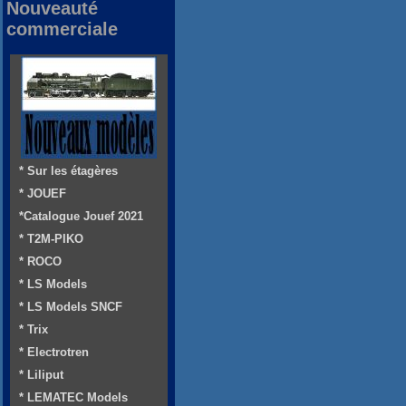
Nouveauté
commerciale
* Sur les étagères
* JOUEF
*Catalogue Jouef 2021
* T2M-PIKO
* ROCO
* LS Models
* LS Models SNCF
* Trix
* Electrotren
* Liliput
* LEMATEC Models