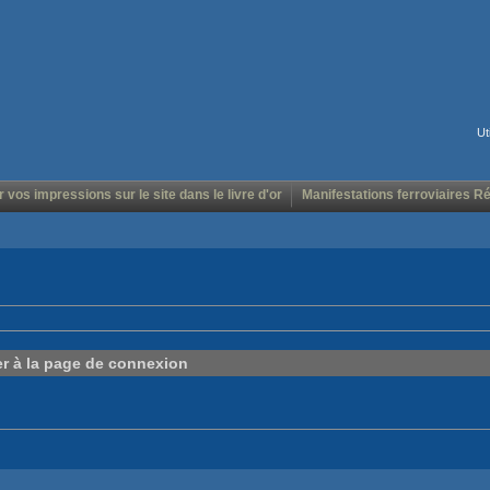
Ut
r vos impressions sur le site dans le livre d'or
Manifestations ferroviaires R
er à la page de connexion