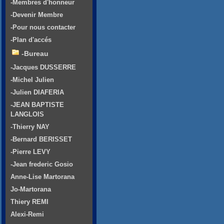
-Membres d'honneur
-Devenir Membre
-Pour nous contacter
-Plan d'accés
-Bureau
-Jacques DUSSERRE
-Michel Julien
-Julien DIAFERIA
-JEAN BAPTISTE
LANGLOIS
-Thierry NAY
-Bernard BERISSET
-Pierre LEVY
-Jean frederic Gosio
Anne-Lise Martorana
Jo-Martorana
Thiery REMI
Alexi-Remi