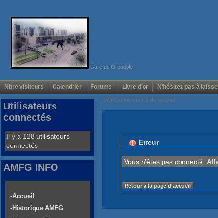
Gare de Grenoble
Nbre visiteurs
Calendrier
Forums
Livre d'or
N'hésitez pas à laisse
Voir/Cacher menus de gauche
Utilisateurs
connectés
Il y a 128 utilisateurs
Erreur
connectés
Vous n'êtes pas connecté.
All
AMFG INFO
Retour à la page d'accueil
-Accueil
-Historique AMFG