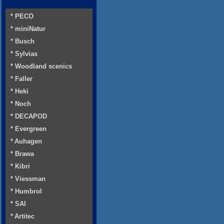
* PECO
* miniNatur
* Busch
* Sylvias
* Woodland scenics
* Faller
* Heki
* Noch
* DECAPOD
* Evergreen
* Auhagen
* Brawa
* Kibri
* Viessman
* Humbrol
* SAI
* Artitec