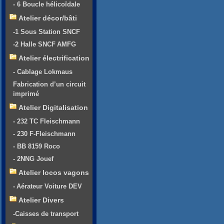
- 6 Boucle hélicoïdale
Atelier décor/bâti
-1 Sous Station SNCF
-2 Halle SNCF AMFG
Atelier électrification
- Cablage Lokmaus
Fabrication d’un circuit
imprimé
Atelier Digitalisation
- 232 TC Fleischmann
- 230 F-Fleischmann
- BB 8159 Roco
- 2NNG Jouef
Atelier locos vagons
- Aérateur Voiture DEV
Atelier Divers
-Caisses de transport