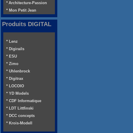
* Architecture-Passion
* Mon Petit Jean
Produits DIGITAL
* Lenz
* Digirails
* ESU
* Zimo
* Uhlenbrock
* Digitrax
* LOCOIO
* YD Models
* CDF Informatique
* LDT Littfinski
* DCC concepts
* Krois-Modell