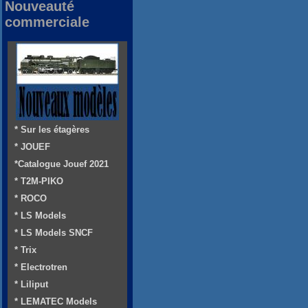
Nouveauté
commerciale
* Sur les étagères
* JOUEF
*Catalogue Jouef 2021
* T2M-PIKO
* ROCO
* LS Models
* LS Models SNCF
* Trix
* Electrotren
* Liliput
* LEMATEC Models