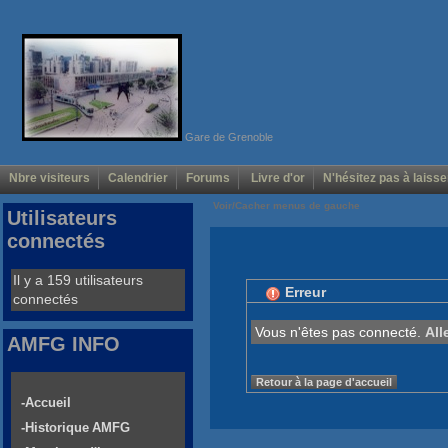
Gare de Grenoble
Nbre visiteurs
Calendrier
Forums
Livre d'or
N'hésitez pas à laisse
Voir/Cacher menus de gauche
Utilisateurs
connectés
Il y a 159 utilisateurs
Erreur
connectés
Vous n'êtes pas connecté.
All
AMFG INFO
Retour à la page d'accueil
-Accueil
-Historique AMFG