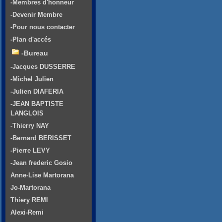
-Membres d'honneur
-Devenir Membre
-Pour nous contacter
-Plan d'accés
-Bureau
-Jacques DUSSERRE
-Michel Julien
-Julien DIAFERIA
-JEAN BAPTISTE
LANGLOIS
-Thierry NAY
-Bernard BERISSET
-Pierre LEVY
-Jean frederic Gosio
Anne-Lise Martorana
Jo-Martorana
Thiery REMI
Alexi-Remi