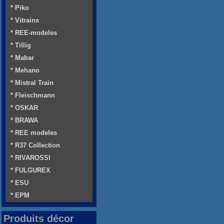
* Piko
* Vitrains
* REE-modeles
* Tillig
* Mabar
* Mehano
* Mistral Train
* Fleischmann
* OSKAR
* BRAWA
* REE modeles
* R37 Collection
* RIVAROSSI
* FULGUREX
* ESU
* EPM
Produits décor