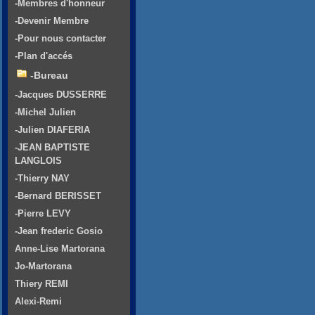
-Membres d'honneur
-Devenir Membre
-Pour nous contacter
-Plan d'accés
-Bureau
-Jacques DUSSERRE
-Michel Julien
-Julien DIAFERIA
-JEAN BAPTISTE
LANGLOIS
-Thierry NAY
-Bernard BERISSET
-Pierre LEVY
-Jean frederic Gosio
Anne-Lise Martorana
Jo-Martorana
Thiery REMI
Alexi-Remi