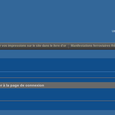
Ut
r vos impressions sur le site dans le livre d'or
Manifestations ferroviaires R
er à la page de connexion