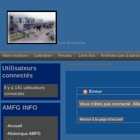
Gare de Grenoble
Nbre visiteurs
Calendrier
Forums
Livre d'or
N'hésitez pas à laisse
Voir/Cacher menus de gauche
Utilisateurs
connectés
Il y a 141 utilisateurs
Erreur
connectés
Vous n'êtes pas connecté.
All
AMFG INFO
Retour à la page d'accueil
-Accueil
-Historique AMFG