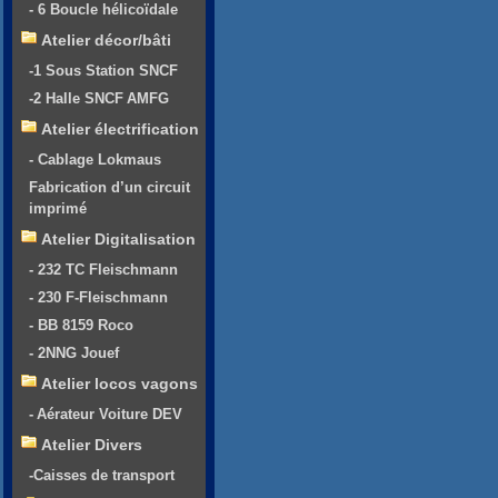
- 6 Boucle hélicoïdale
Atelier décor/bâti
-1 Sous Station SNCF
-2 Halle SNCF AMFG
Atelier électrification
- Cablage Lokmaus
Fabrication d’un circuit
imprimé
Atelier Digitalisation
- 232 TC Fleischmann
- 230 F-Fleischmann
- BB 8159 Roco
- 2NNG Jouef
Atelier locos vagons
- Aérateur Voiture DEV
Atelier Divers
-Caisses de transport