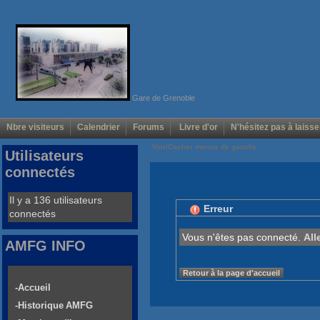
Gare de Grenoble
Nbre visiteurs
Calendrier
Forums
Livre d'or
N'hésitez pas à laisse
Voir/Cacher menus de gauche
Utilisateurs
connectés
Il y a 136 utilisateurs
Erreur
connectés
Vous n'êtes pas connecté.
All
AMFG INFO
Retour à la page d'accueil
-Accueil
-Historique AMFG