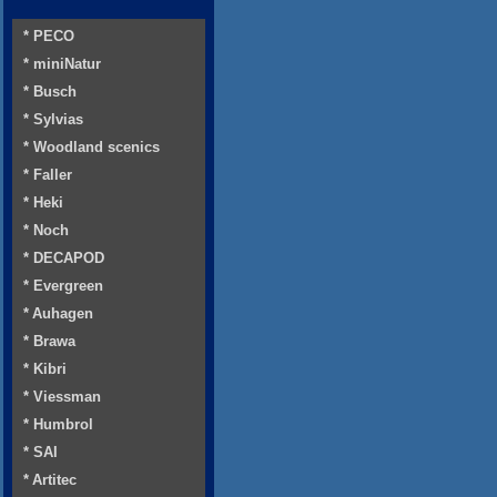
* PECO
* miniNatur
* Busch
* Sylvias
* Woodland scenics
* Faller
* Heki
* Noch
* DECAPOD
* Evergreen
* Auhagen
* Brawa
* Kibri
* Viessman
* Humbrol
* SAI
* Artitec