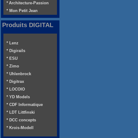
* Architecture-Passion
* Mon Petit Jean
Produits DIGITAL
* Lenz
* Digirails
* ESU
* Zimo
* Uhlenbrock
* Digitrax
* LOCOIO
* YD Models
* CDF Informatique
* LDT Littfinski
* DCC concepts
* Krois-Modell