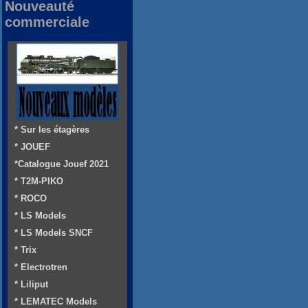
Nouveauté
commerciale
* Sur les étagères
* JOUEF
*Catalogue Jouef 2021
* T2M-PIKO
* ROCO
* LS Models
* LS Models SNCF
* Trix
* Electrotren
* Liliput
* LEMATEC Models