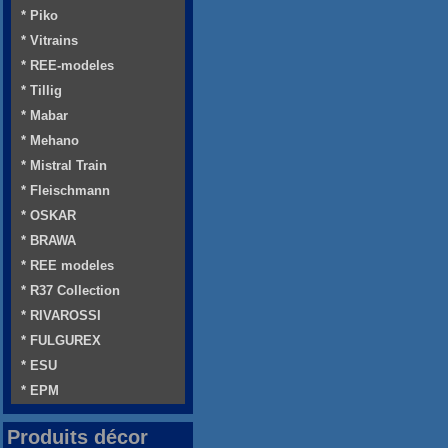
* Piko
* Vitrains
* REE-modeles
* Tillig
* Mabar
* Mehano
* Mistral Train
* Fleischmann
* OSKAR
* BRAWA
* REE modeles
* R37 Collection
* RIVAROSSI
* FULGUREX
* ESU
* EPM
Produits décor