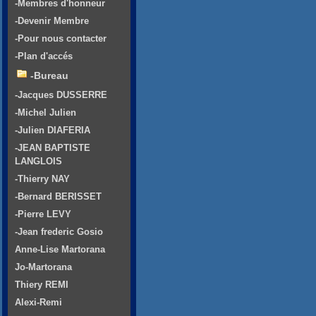
-Membres d'honneur
-Devenir Membre
-Pour nous contacter
-Plan d'accés
-Bureau
-Jacques DUSSERRE
-Michel Julien
-Julien DIAFERIA
-JEAN BAPTISTE
LANGLOIS
-Thierry NAY
-Bernard BERISSET
-Pierre LEVY
-Jean frederic Gosio
Anne-Lise Martorana
Jo-Martorana
Thiery REMI
Alexi-Remi