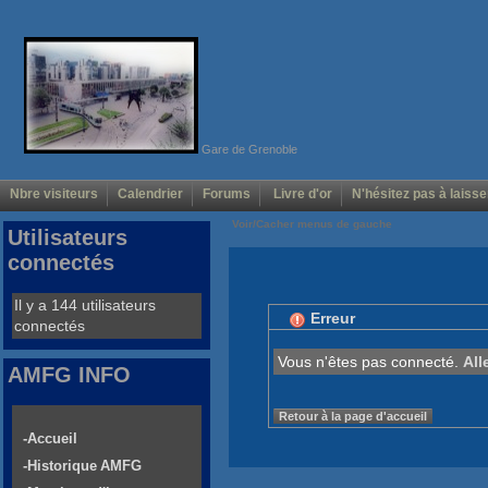
Gare de Grenoble
Nbre visiteurs
Calendrier
Forums
Livre d'or
N'hésitez pas à laisse
Voir/Cacher menus de gauche
Utilisateurs
connectés
Il y a 144 utilisateurs
Erreur
connectés
Vous n'êtes pas connecté.
All
AMFG INFO
Retour à la page d'accueil
-Accueil
-Historique AMFG