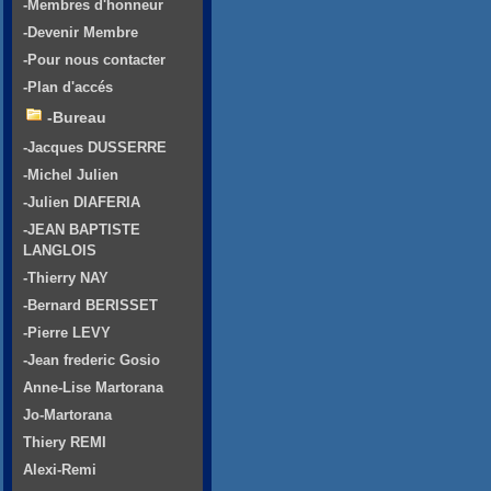
-Membres d'honneur
-Devenir Membre
-Pour nous contacter
-Plan d'accés
-Bureau
-Jacques DUSSERRE
-Michel Julien
-Julien DIAFERIA
-JEAN BAPTISTE
LANGLOIS
-Thierry NAY
-Bernard BERISSET
-Pierre LEVY
-Jean frederic Gosio
Anne-Lise Martorana
Jo-Martorana
Thiery REMI
Alexi-Remi