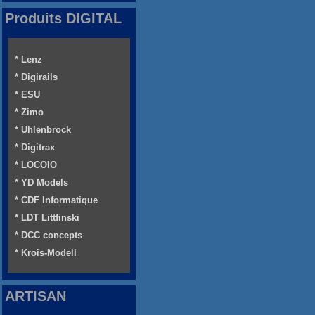
Produits DIGITAL
* Lenz
* Digirails
* ESU
* Zimo
* Uhlenbrock
* Digitrax
* LOCOIO
* YD Models
* CDF Informatique
* LDT Littfinski
* DCC concepts
* Krois-Modell
ARTISAN