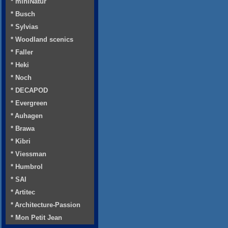
* miniNatur
* Busch
* Sylvias
* Woodland scenics
* Faller
* Heki
* Noch
* DECAPOD
* Evergreen
* Auhagen
* Brawa
* Kibri
* Viessman
* Humbrol
* SAI
* Artitec
* Architecture-Passion
* Mon Petit Jean