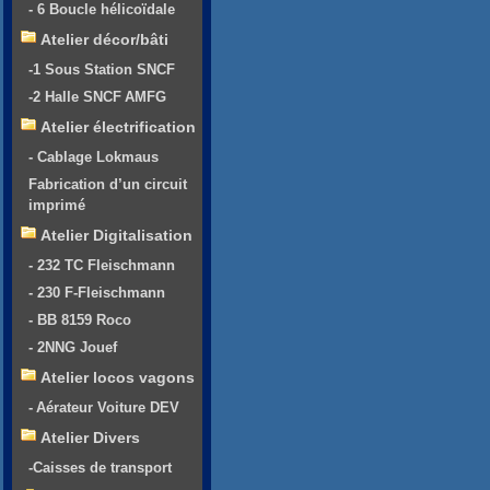
- 6 Boucle hélicoïdale
Atelier décor/bâti
-1 Sous Station SNCF
-2 Halle SNCF AMFG
Atelier électrification
- Cablage Lokmaus
Fabrication d’un circuit
imprimé
Atelier Digitalisation
- 232 TC Fleischmann
- 230 F-Fleischmann
- BB 8159 Roco
- 2NNG Jouef
Atelier locos vagons
- Aérateur Voiture DEV
Atelier Divers
-Caisses de transport