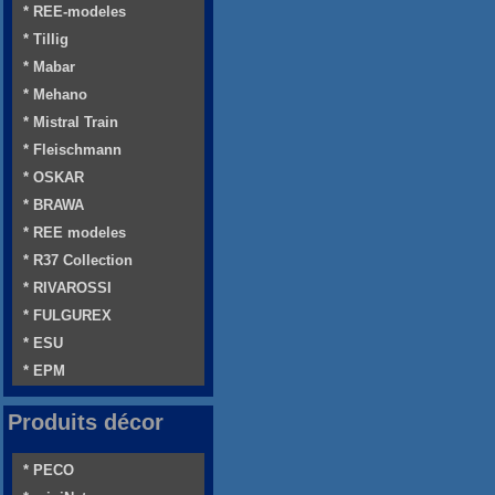
* REE-modeles
* Tillig
* Mabar
* Mehano
* Mistral Train
* Fleischmann
* OSKAR
* BRAWA
* REE modeles
* R37 Collection
* RIVAROSSI
* FULGUREX
* ESU
* EPM
Produits décor
* PECO