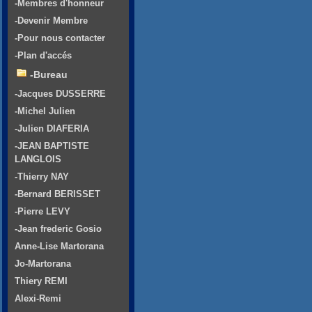
-Membres d'honneur
-Devenir Membre
-Pour nous contacter
-Plan d'accés
-Bureau
-Jacques DUSSERRE
-Michel Julien
-Julien DIAFERIA
-JEAN BAPTISTE
LANGLOIS
-Thierry NAY
-Bernard BERISSET
-Pierre LEVY
-Jean frederic Gosio
Anne-Lise Martorana
Jo-Martorana
Thiery REMI
Alexi-Remi