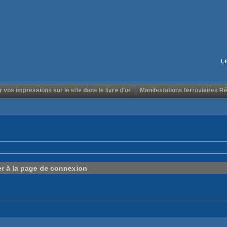
Ut
r vos impressions sur le site dans le livre d'or
Manifestations ferroviaires R
er à la page de connexion