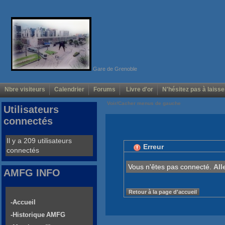
Gare de Grenoble
Nbre visiteurs
Calendrier
Forums
Livre d'or
N'hésitez pas à laisse
Voir/Cacher menus de gauche
Utilisateurs
connectés
Il y a 209 utilisateurs
Erreur
connectés
Vous n'êtes pas connecté.
All
AMFG INFO
Retour à la page d'accueil
-Accueil
-Historique AMFG