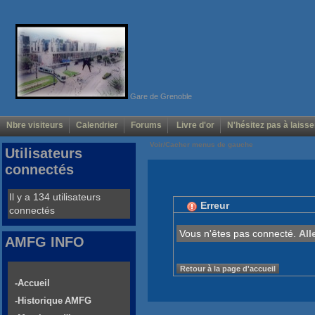
Gare de Grenoble
Nbre visiteurs
Calendrier
Forums
Livre d'or
N'hésitez pas à laisse
Voir/Cacher menus de gauche
Utilisateurs
connectés
Il y a 134 utilisateurs
Erreur
connectés
Vous n'êtes pas connecté.
All
AMFG INFO
Retour à la page d'accueil
-Accueil
-Historique AMFG