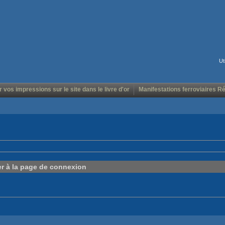
Ut
r vos impressions sur le site dans le livre d'or
Manifestations ferroviaires R
er à la page de connexion