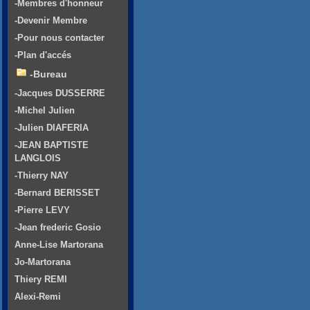
-Membres d'honneur
-Devenir Membre
-Pour nous contacter
-Plan d'accés
-Bureau
-Jacques DUSSERRE
-Michel Julien
-Julien DIAFERIA
-JEAN BAPTISTE
LANGLOIS
-Thierry NAY
-Bernard BERISSET
-Pierre LEVY
-Jean frederic Gosio
Anne-Lise Martorana
Jo-Martorana
Thiery REMI
Alexi-Remi