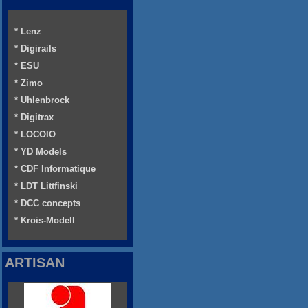
* Lenz
* Digirails
* ESU
* Zimo
* Uhlenbrock
* Digitrax
* LOCOIO
* YD Models
* CDF Informatique
* LDT Littfinski
* DCC concepts
* Krois-Modell
ARTISAN