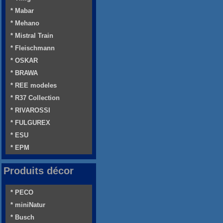
* Mabar
* Mehano
* Mistral Train
* Fleischmann
* OSKAR
* BRAWA
* REE modeles
* R37 Collection
* RIVAROSSI
* FULGUREX
* ESU
* EPM
Produits décor
* PECO
* miniNatur
* Busch