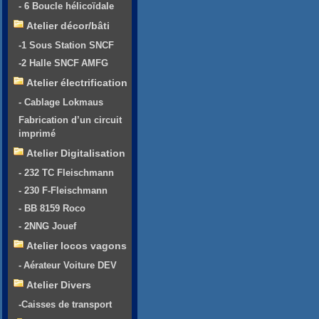
- 6 Boucle hélicoïdale
Atelier décor/bâti
-1 Sous Station SNCF
-2 Halle SNCF AMFG
Atelier électrification
- Cablage Lokmaus
Fabrication d’un circuit
imprimé
Atelier Digitalisation
- 232 TC Fleischmann
- 230 F-Fleischmann
- BB 8159 Roco
- 2NNG Jouef
Atelier locos vagons
- Aérateur Voiture DEV
Atelier Divers
-Caisses de transport