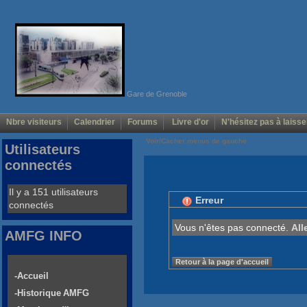
Gare de Grenoble
Nbre visiteurs
Calendrier
Forums
Livre d'or
N'hésitez pas à laisse
Voir/Cacher menus de gauche
Utilisateurs
connectés
Il y a 151 utilisateurs
Erreur
connectés
Vous n'êtes pas connecté.
All
AMFG INFO
Retour à la page d'accueil
-Accueil
-Historique AMFG