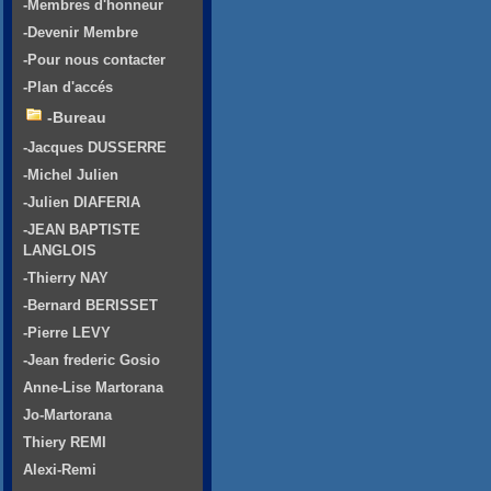
-Membres d'honneur
-Devenir Membre
-Pour nous contacter
-Plan d'accés
-Bureau
-Jacques DUSSERRE
-Michel Julien
-Julien DIAFERIA
-JEAN BAPTISTE
LANGLOIS
-Thierry NAY
-Bernard BERISSET
-Pierre LEVY
-Jean frederic Gosio
Anne-Lise Martorana
Jo-Martorana
Thiery REMI
Alexi-Remi