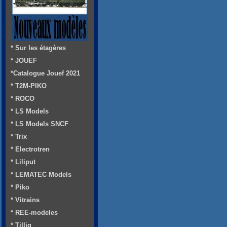
* Sur les étagères
* JOUEF
*Catalogue Jouef 2021
* T2M-PIKO
* ROCO
* LS Models
* LS Models SNCF
* Trix
* Electrotren
* Liliput
* LEMATEC Models
* Piko
* Vitrains
* REE-modeles
* Tillig