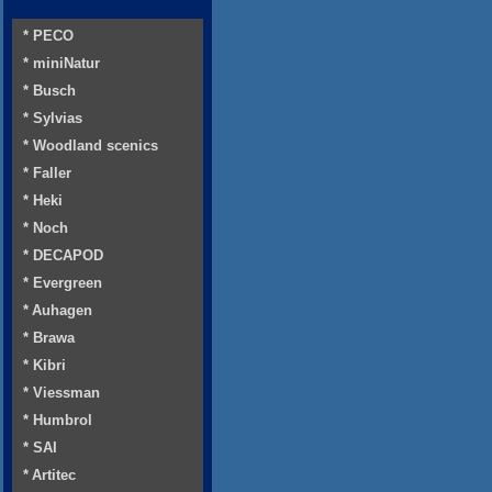
* PECO
* miniNatur
* Busch
* Sylvias
* Woodland scenics
* Faller
* Heki
* Noch
* DECAPOD
* Evergreen
* Auhagen
* Brawa
* Kibri
* Viessman
* Humbrol
* SAI
* Artitec