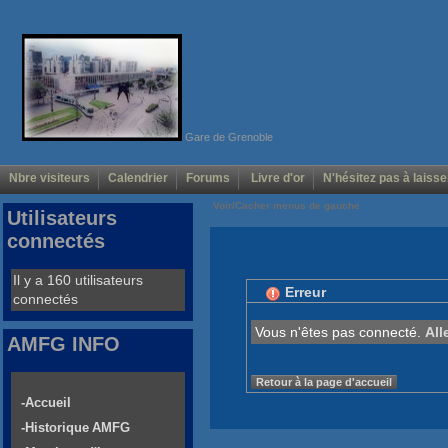
Gare de Grenoble
Nbre visiteurs
Calendrier
Forums
Livre d'or
N'hésitez pas à laisse
Voir/Cacher menus de gauche
Utilisateurs
connectés
Il y a 160 utilisateurs
Erreur
connectés
Vous n'êtes pas connecté.
All
AMFG INFO
Retour à la page d'accueil
-Accueil
-Historique AMFG