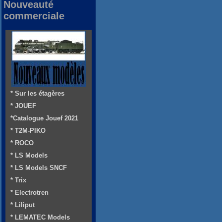
Nouveauté
commerciale
* Sur les étagères
* JOUEF
*Catalogue Jouef 2021
* T2M-PIKO
* ROCO
* LS Models
* LS Models SNCF
* Trix
* Electrotren
* Liliput
* LEMATEC Models