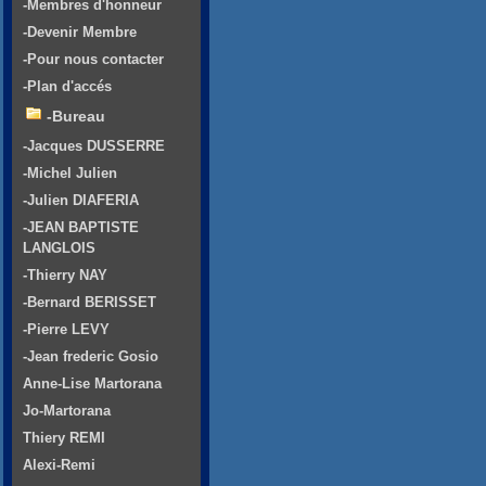
-Membres d'honneur
-Devenir Membre
-Pour nous contacter
-Plan d'accés
-Bureau
-Jacques DUSSERRE
-Michel Julien
-Julien DIAFERIA
-JEAN BAPTISTE
LANGLOIS
-Thierry NAY
-Bernard BERISSET
-Pierre LEVY
-Jean frederic Gosio
Anne-Lise Martorana
Jo-Martorana
Thiery REMI
Alexi-Remi