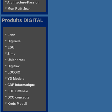
* Architecture-Passion
* Mon Petit Jean
Produits DIGITAL
* Lenz
* Digirails
* ESU
* Zimo
* Uhlenbrock
* Digitrax
* LOCOIO
* YD Models
* CDF Informatique
* LDT Littfinski
* DCC concepts
* Krois-Modell