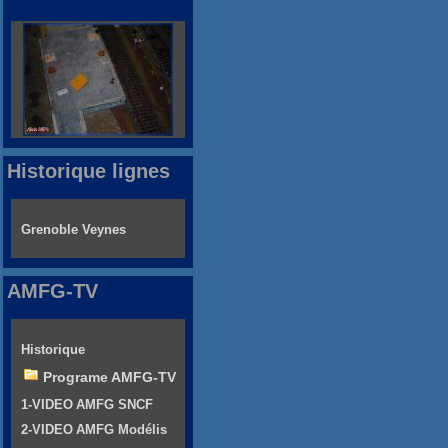
Historique lignes
Grenoble Veynes
AMFG-TV
Historique
Programe AMFG-TV
1-VIDEO AMFG SNCF
2-VIDEO AMFG Modélis