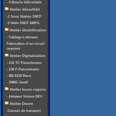
- 6 Boucle hélicoïdale
Atelier décor/bâti
-1 Sous Station SNCF
-2 Halle SNCF AMFG
Atelier électrification
- Cablage Lokmaus
Fabrication d’un circuit
imprimé
Atelier Digitalisation
- 232 TC Fleischmann
- 230 F-Fleischmann
- BB 8159 Roco
- 2NNG Jouef
Atelier locos vagons
- Aérateur Voiture DEV
Atelier Divers
-Caisses de transport