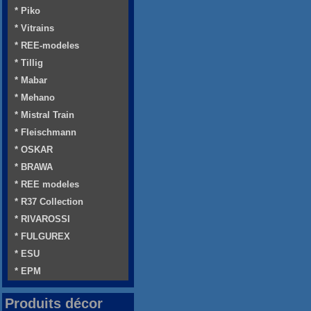
* Piko
* Vitrains
* REE-modeles
* Tillig
* Mabar
* Mehano
* Mistral Train
* Fleischmann
* OSKAR
* BRAWA
* REE modeles
* R37 Collection
* RIVAROSSI
* FULGUREX
* ESU
* EPM
Produits décor