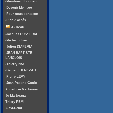
-Membres d'honneur
-Devenir Membre
-Pour nous contacter
-Plan d'accés
-Bureau
-Jacques DUSSERRE
-Michel Julien
-Julien DIAFERIA
-JEAN BAPTISTE
LANGLOIS
-Thierry NAY
-Bernard BERISSET
-Pierre LEVY
-Jean frederic Gosio
Anne-Lise Martorana
Jo-Martorana
Thiery REMI
Alexi-Remi