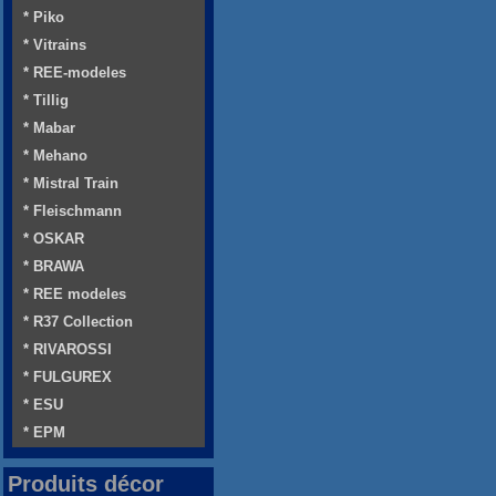
* Piko
* Vitrains
* REE-modeles
* Tillig
* Mabar
* Mehano
* Mistral Train
* Fleischmann
* OSKAR
* BRAWA
* REE modeles
* R37 Collection
* RIVAROSSI
* FULGUREX
* ESU
* EPM
Produits décor