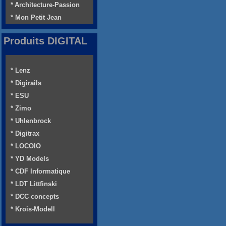
* Architecture-Passion
* Mon Petit Jean
Produits DIGITAL
* Lenz
* Digirails
* ESU
* Zimo
* Uhlenbrock
* Digitrax
* LOCOIO
* YD Models
* CDF Informatique
* LDT Littfinski
* DCC concepts
* Krois-Modell