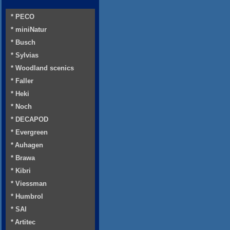
* PECO
* miniNatur
* Busch
* Sylvias
* Woodland scenics
* Faller
* Heki
* Noch
* DECAPOD
* Evergreen
* Auhagen
* Brawa
* Kibri
* Viessman
* Humbrol
* SAI
* Artitec