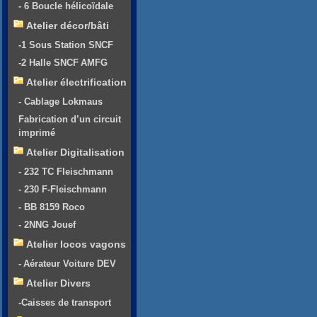
- 6 Boucle hélicoïdale
Atelier décor/bâti
-1 Sous Station SNCF
-2 Halle SNCF AMFG
Atelier électrification
- Cablage Lokmaus
Fabrication d’un circuit
imprimé
Atelier Digitalisation
- 232 TC Fleischmann
- 230 F-Fleischmann
- BB 8159 Roco
- 2NNG Jouef
Atelier locos vagons
- Aérateur Voiture DEV
Atelier Divers
-Caisses de transport