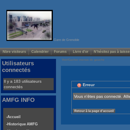
Gare de Grenoble
Nbre visiteurs
Calendrier
Forums
Livre d'or
N'hésitez pas à laisse
Voir/Cacher menus de gauche
Utilisateurs
connectés
Il y a 183 utilisateurs
Erreur
connectés
Vous n'êtes pas connecté.
All
AMFG INFO
Retour à la page d'accueil
-Accueil
-Historique AMFG