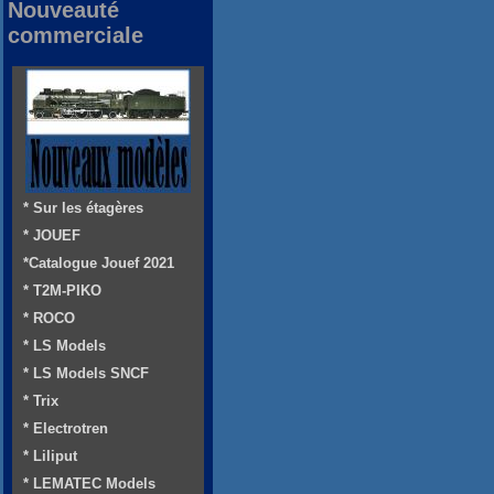
Nouveauté
commerciale
* Sur les étagères
* JOUEF
*Catalogue Jouef 2021
* T2M-PIKO
* ROCO
* LS Models
* LS Models SNCF
* Trix
* Electrotren
* Liliput
* LEMATEC Models