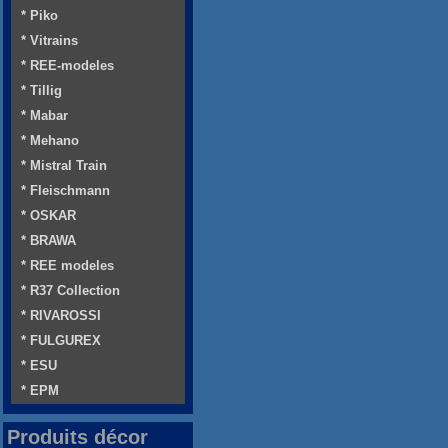
* Piko
* Vitrains
* REE-modeles
* Tillig
* Mabar
* Mehano
* Mistral Train
* Fleischmann
* OSKAR
* BRAWA
* REE modeles
* R37 Collection
* RIVAROSSI
* FULGUREX
* ESU
* EPM
Produits décor