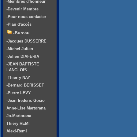
-Membres d'honneur
-Devenir Membre
-Pour nous contacter
-Plan d'accés
-Bureau
-Jacques DUSSERRE
-Michel Julien
-Julien DIAFERIA
-JEAN BAPTISTE
LANGLOIS
-Thierry NAY
-Bernard BERISSET
-Pierre LEVY
-Jean frederic Gosio
Anne-Lise Martorana
Jo-Martorana
Thiery REMI
Alexi-Remi