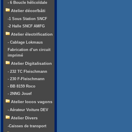
- 6 Boucle hélicoïdale
Atelier décor/bâti
-1 Sous Station SNCF
-2 Halle SNCF AMFG
Atelier électrification
- Cablage Lokmaus
Fabrication d’un circuit
imprimé
Atelier Digitalisation
- 232 TC Fleischmann
- 230 F-Fleischmann
- BB 8159 Roco
- 2NNG Jouef
Atelier locos vagons
- Aérateur Voiture DEV
Atelier Divers
-Caisses de transport