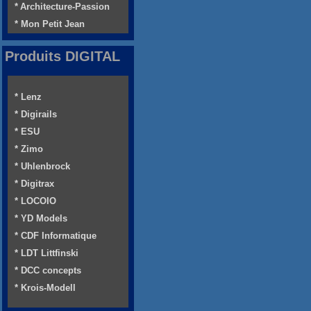
* Architecture-Passion
* Mon Petit Jean
Produits DIGITAL
* Lenz
* Digirails
* ESU
* Zimo
* Uhlenbrock
* Digitrax
* LOCOIO
* YD Models
* CDF Informatique
* LDT Littfinski
* DCC concepts
* Krois-Modell