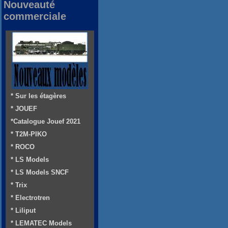
Nouveauté
commerciale
* Sur les étagères
* JOUEF
*Catalogue Jouef 2021
* T2M-PIKO
* ROCO
* LS Models
* LS Models SNCF
* Trix
* Electrotren
* Liliput
* LEMATEC Models