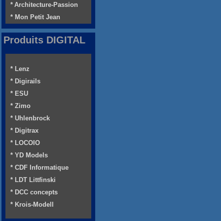
* Architecture-Passion
* Mon Petit Jean
Produits DIGITAL
* Lenz
* Digirails
* ESU
* Zimo
* Uhlenbrock
* Digitrax
* LOCOIO
* YD Models
* CDF Informatique
* LDT Littfinski
* DCC concepts
* Krois-Modell