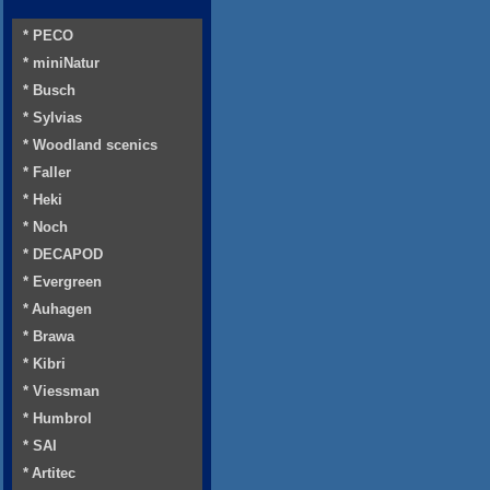
* PECO
* miniNatur
* Busch
* Sylvias
* Woodland scenics
* Faller
* Heki
* Noch
* DECAPOD
* Evergreen
* Auhagen
* Brawa
* Kibri
* Viessman
* Humbrol
* SAI
* Artitec