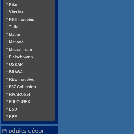
* Piko
* Vitrains
* REE-modeles
* Tillig
* Mabar
* Mehano
* Mistral Train
* Fleischmann
* OSKAR
* BRAWA
* REE modeles
* R37 Collection
* RIVAROSSI
* FULGUREX
* ESU
* EPM
Produits décor