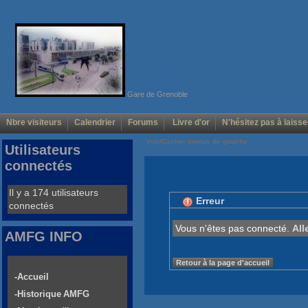
Gare de Grenoble
Nbre visiteurs
Calendrier
Forums
Livre d'or
N'hésitez pas à laisse
Voir/Cacher menus de gauche
Utilisateurs
connectés
Il y a 174 utilisateurs
Erreur
connectés
Vous n'êtes pas connecté.
All
AMFG INFO
Retour à la page d'accueil
-Accueil
-Historique AMFG