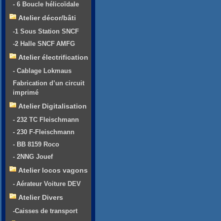
- 6 Boucle hélicoïdale
Atelier décor/bâti
-1 Sous Station SNCF
-2 Halle SNCF AMFG
Atelier électrification
- Cablage Lokmaus
Fabrication d’un circuit
imprimé
Atelier Digitalisation
- 232 TC Fleischmann
- 230 F-Fleischmann
- BB 8159 Roco
- 2NNG Jouef
Atelier locos vagons
- Aérateur Voiture DEV
Atelier Divers
-Caisses de transport