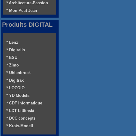
* Architecture-Passion
* Mon Petit Jean
Produits DIGITAL
* Lenz
* Digirails
* ESU
* Zimo
* Uhlenbrock
* Digitrax
* LOCOIO
* YD Models
* CDF Informatique
* LDT Littfinski
* DCC concepts
* Krois-Modell