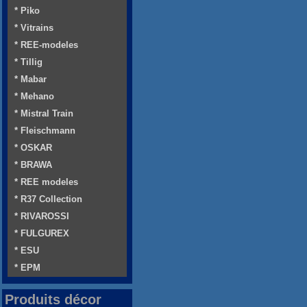
* Piko
* Vitrains
* REE-modeles
* Tillig
* Mabar
* Mehano
* Mistral Train
* Fleischmann
* OSKAR
* BRAWA
* REE modeles
* R37 Collection
* RIVAROSSI
* FULGUREX
* ESU
* EPM
Produits décor