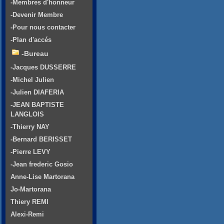
-Membres d'honneur
-Devenir Membre
-Pour nous contacter
-Plan d'accés
-Bureau
-Jacques DUSSERRE
-Michel Julien
-Julien DIAFERIA
-JEAN BAPTISTE
LANGLOIS
-Thierry NAY
-Bernard BERISSET
-Pierre LEVY
-Jean frederic Gosio
Anne-Lise Martorana
Jo-Martorana
Thiery REMI
Alexi-Remi