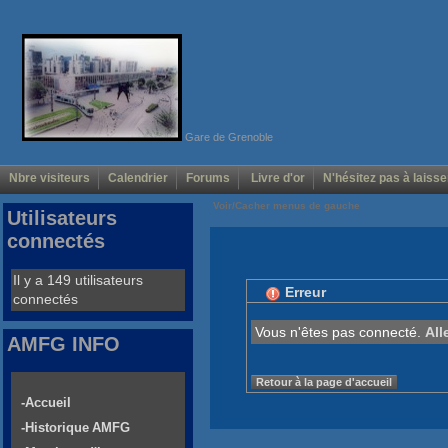
Gare de Grenoble
Nbre visiteurs
Calendrier
Forums
Livre d'or
N'hésitez pas à laisse
Voir/Cacher menus de gauche
Utilisateurs
connectés
Il y a 149 utilisateurs
Erreur
connectés
Vous n'êtes pas connecté.
All
AMFG INFO
Retour à la page d'accueil
-Accueil
-Historique AMFG