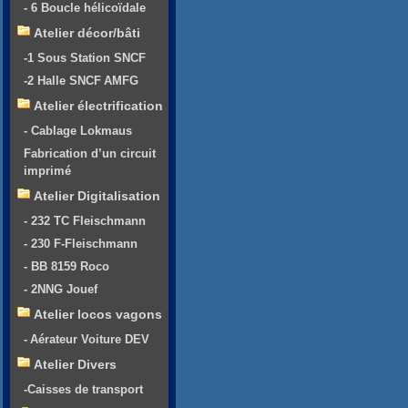
- 6 Boucle hélicoïdale
Atelier décor/bâti
-1 Sous Station SNCF
-2 Halle SNCF AMFG
Atelier électrification
- Cablage Lokmaus
Fabrication d’un circuit
imprimé
Atelier Digitalisation
- 232 TC Fleischmann
- 230 F-Fleischmann
- BB 8159 Roco
- 2NNG Jouef
Atelier locos vagons
- Aérateur Voiture DEV
Atelier Divers
-Caisses de transport