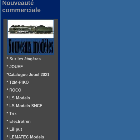
Nouveauté
commerciale
* Sur les étagères
* JOUEF
*Catalogue Jouef 2021
* T2M-PIKO
* ROCO
* LS Models
* LS Models SNCF
* Trix
* Electrotren
* Liliput
* LEMATEC Models