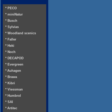
* PECO
* miniNatur
* Busch
* Sylvias
* Woodland scenics
* Faller
* Heki
* Noch
* DECAPOD
* Evergreen
* Auhagen
* Brawa
* Kibri
* Viessman
* Humbrol
* SAI
* Artitec