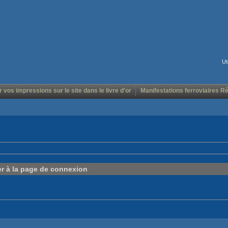
Ut
r vos impressions sur le site dans le livre d'or
Manifestations ferroviaires R
er à la page de connexion