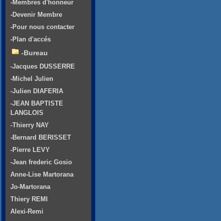
-Membres d'honneur
-Devenir Membre
-Pour nous contacter
-Plan d'accés
-Bureau
-Jacques DUSSERRE
-Michel Julien
-Julien DIAFERIA
-JEAN BAPTISTE
LANGLOIS
-Thierry NAY
-Bernard BERISSET
-Pierre LEVY
-Jean frederic Gosio
Anne-Lise Martorana
Jo-Martorana
Thiery REMI
Alexi-Remi