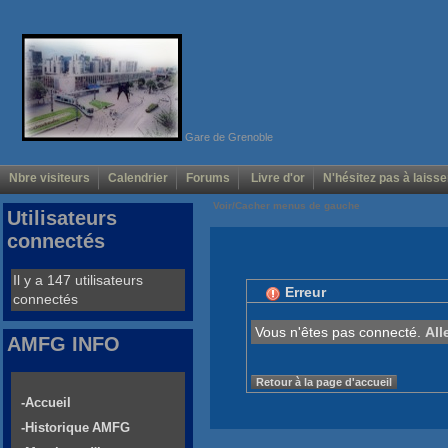
Gare de Grenoble
Nbre visiteurs
Calendrier
Forums
Livre d'or
N'hésitez pas à laisse
Voir/Cacher menus de gauche
Utilisateurs
connectés
Il y a 147 utilisateurs
Erreur
connectés
Vous n'êtes pas connecté.
All
AMFG INFO
Retour à la page d'accueil
-Accueil
-Historique AMFG