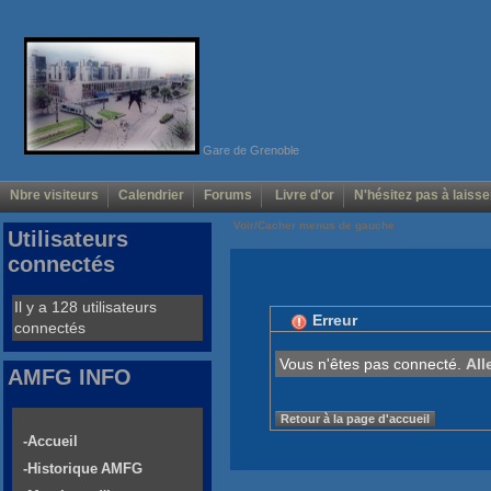
Gare de Grenoble
Nbre visiteurs
Calendrier
Forums
Livre d'or
N'hésitez pas à laisse
Voir/Cacher menus de gauche
Utilisateurs
connectés
Il y a 128 utilisateurs
Erreur
connectés
Vous n'êtes pas connecté.
All
AMFG INFO
Retour à la page d'accueil
-Accueil
-Historique AMFG