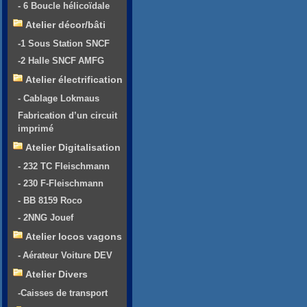
- 6 Boucle hélicoïdale
Atelier décor/bâti
-1 Sous Station SNCF
-2 Halle SNCF AMFG
Atelier électrification
- Cablage Lokmaus
Fabrication d’un circuit
imprimé
Atelier Digitalisation
- 232 TC Fleischmann
- 230 F-Fleischmann
- BB 8159 Roco
- 2NNG Jouef
Atelier locos vagons
- Aérateur Voiture DEV
Atelier Divers
-Caisses de transport