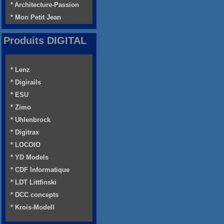
* Architecture-Passion
* Mon Petit Jean
Produits DIGITAL
* Lenz
* Digirails
* ESU
* Zimo
* Uhlenbrock
* Digitrax
* LOCOIO
* YD Models
* CDF Informatique
* LDT Littfinski
* DCC concepts
* Krois-Modell