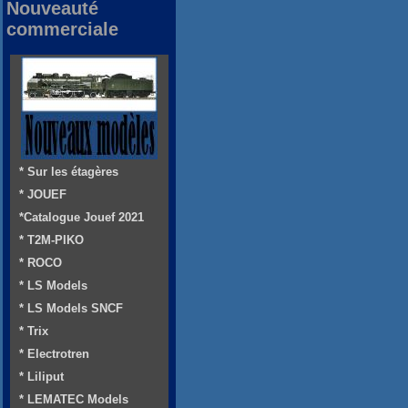
Nouveauté
commerciale
* Sur les étagères
* JOUEF
*Catalogue Jouef 2021
* T2M-PIKO
* ROCO
* LS Models
* LS Models SNCF
* Trix
* Electrotren
* Liliput
* LEMATEC Models