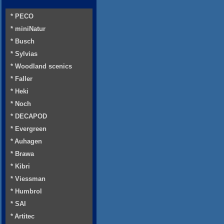
* PECO
* miniNatur
* Busch
* Sylvias
* Woodland scenics
* Faller
* Heki
* Noch
* DECAPOD
* Evergreen
* Auhagen
* Brawa
* Kibri
* Viessman
* Humbrol
* SAI
* Artitec