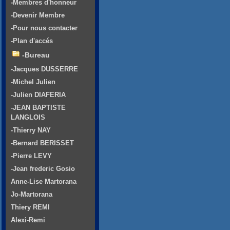
-Membres d'honneur
-Devenir Membre
-Pour nous contacter
-Plan d'accés
-Bureau
-Jacques DUSSERRE
-Michel Julien
-Julien DIAFERIA
-JEAN BAPTISTE
LANGLOIS
-Thierry NAY
-Bernard BERISSET
-Pierre LEVY
-Jean frederic Gosio
Anne-Lise Martorana
Jo-Martorana
Thiery REMI
Alexi-Remi