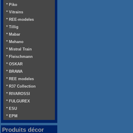
* Piko
* Vitrains
* REE-modeles
* Tillig
* Mabar
* Mehano
* Mistral Train
* Fleischmann
* OSKAR
* BRAWA
* REE modeles
* R37 Collection
* RIVAROSSI
* FULGUREX
* ESU
* EPM
Produits décor