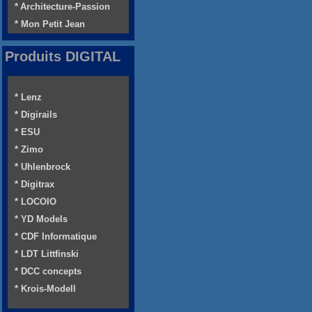
* Architecture-Passion
* Mon Petit Jean
Produits DIGITAL
* Lenz
* Digirails
* ESU
* Zimo
* Uhlenbrock
* Digitrax
* LOCOIO
* YD Models
* CDF Informatique
* LDT Littfinski
* DCC concepts
* Krois-Modell