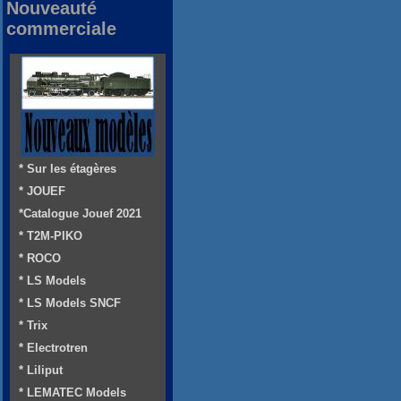
Nouveauté
commerciale
* Sur les étagères
* JOUEF
*Catalogue Jouef 2021
* T2M-PIKO
* ROCO
* LS Models
* LS Models SNCF
* Trix
* Electrotren
* Liliput
* LEMATEC Models