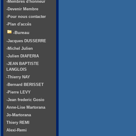
-Membres d'honneur
-Devenir Membre
-Pour nous contacter
-Plan d'accés
-Bureau
-Jacques DUSSERRE
-Michel Julien
-Julien DIAFERIA
-JEAN BAPTISTE
LANGLOIS
-Thierry NAY
-Bernard BERISSET
-Pierre LEVY
-Jean frederic Gosio
Anne-Lise Martorana
Jo-Martorana
Thiery REMI
Alexi-Remi