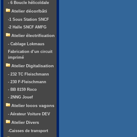
- 6 Boucle hélicoïdale
Atelier décor/bâti
-1 Sous Station SNCF
-2 Halle SNCF AMFG
Atelier électrification
- Cablage Lokmaus
Fabrication d’un circuit
imprimé
Atelier Digitalisation
- 232 TC Fleischmann
- 230 F-Fleischmann
- BB 8159 Roco
- 2NNG Jouef
Atelier locos vagons
- Aérateur Voiture DEV
Atelier Divers
-Caisses de transport