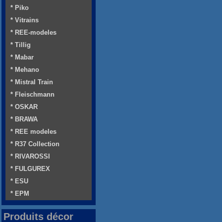
* Piko
* Vitrains
* REE-modeles
* Tillig
* Mabar
* Mehano
* Mistral Train
* Fleischmann
* OSKAR
* BRAWA
* REE modeles
* R37 Collection
* RIVAROSSI
* FULGUREX
* ESU
* EPM
Produits décor