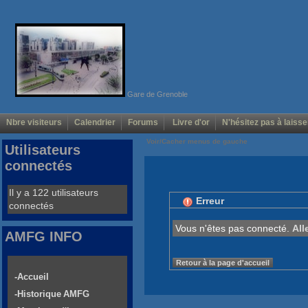
Gare de Grenoble
Nbre visiteurs
Calendrier
Forums
Livre d'or
N'hésitez pas à laisse
Voir/Cacher menus de gauche
Utilisateurs
connectés
Il y a 122 utilisateurs
Erreur
connectés
Vous n'êtes pas connecté.
All
AMFG INFO
Retour à la page d'accueil
-Accueil
-Historique AMFG