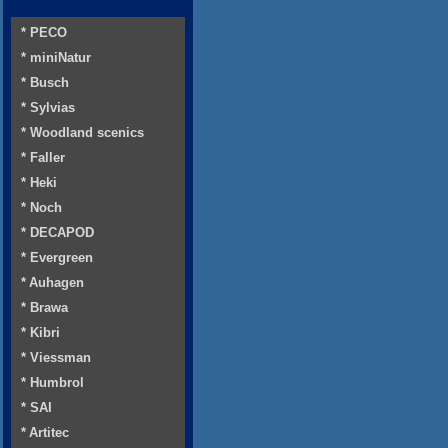
* PECO
* miniNatur
* Busch
* Sylvias
* Woodland scenics
* Faller
* Heki
* Noch
* DECAPOD
* Evergreen
* Auhagen
* Brawa
* Kibri
* Viessman
* Humbrol
* SAI
* Artitec