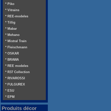
* Piko
* Vitrains
* REE-modeles
* Tillig
* Mabar
* Mehano
* Mistral Train
* Fleischmann
* OSKAR
* BRAWA
* REE modeles
* R37 Collection
* RIVAROSSI
* FULGUREX
* ESU
* EPM
Produits décor