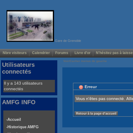
Gare de Grenoble
Nbre visiteurs
Calendrier
Forums
Livre d'or
N'hésitez pas à laisse
Voir/Cacher menus de gauche
Utilisateurs
connectés
Il y a 143 utilisateurs
Erreur
connectés
Vous n'êtes pas connecté.
All
AMFG INFO
Retour à la page d'accueil
-Accueil
-Historique AMFG