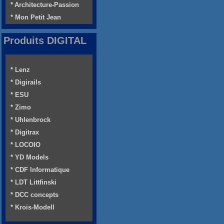
* Architecture-Passion
* Mon Petit Jean
Produits DIGITAL
* Lenz
* Digirails
* ESU
* Zimo
* Uhlenbrock
* Digitrax
* LOCOIO
* YD Models
* CDF Informatique
* LDT Littfinski
* DCC concepts
* Krois-Modell