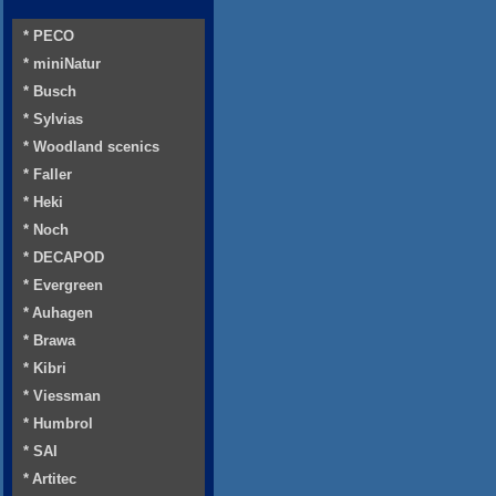
* PECO
* miniNatur
* Busch
* Sylvias
* Woodland scenics
* Faller
* Heki
* Noch
* DECAPOD
* Evergreen
* Auhagen
* Brawa
* Kibri
* Viessman
* Humbrol
* SAI
* Artitec