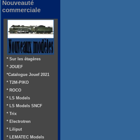
Nouveauté
commerciale
* Sur les étagères
* JOUEF
*Catalogue Jouef 2021
* T2M-PIKO
* ROCO
* LS Models
* LS Models SNCF
* Trix
* Electrotren
* Liliput
* LEMATEC Models