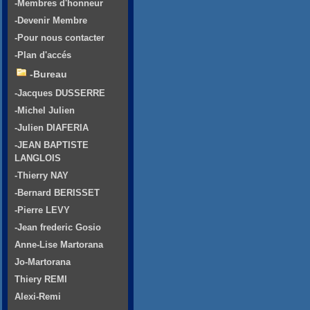
-Membres d'honneur
-Devenir Membre
-Pour nous contacter
-Plan d'accés
-Bureau
-Jacques DUSSERRE
-Michel Julien
-Julien DIAFERIA
-JEAN BAPTISTE
LANGLOIS
-Thierry NAY
-Bernard BERISSET
-Pierre LEVY
-Jean frederic Gosio
Anne-Lise Martorana
Jo-Martorana
Thiery REMI
Alexi-Remi