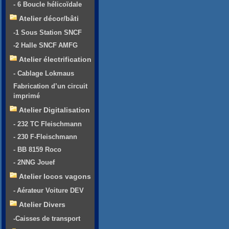
- 6 Boucle hélicoïdale
Atelier décor/bâti
-1 Sous Station SNCF
-2 Halle SNCF AMFG
Atelier électrification
- Cablage Lokmaus
Fabrication d’un circuit
imprimé
Atelier Digitalisation
- 232 TC Fleischmann
- 230 F-Fleischmann
- BB 8159 Roco
- 2NNG Jouef
Atelier locos vagons
- Aérateur Voiture DEV
Atelier Divers
-Caisses de transport