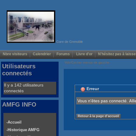
Gare de Grenoble
Nbre visiteurs
Calendrier
Forums
Livre d'or
N'hésitez pas à laisse
Voir/Cacher menus de gauche
Utilisateurs
connectés
Il y a 142 utilisateurs
Erreur
connectés
Vous n'êtes pas connecté.
All
AMFG INFO
Retour à la page d'accueil
-Accueil
-Historique AMFG