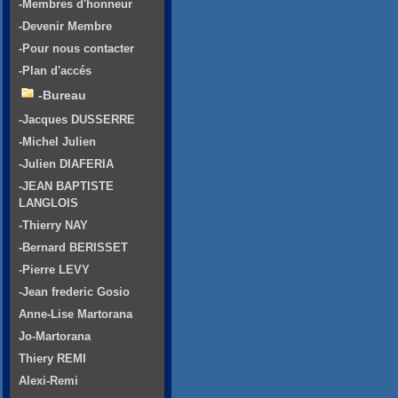
-Membres d'honneur
-Devenir Membre
-Pour nous contacter
-Plan d'accés
-Bureau
-Jacques DUSSERRE
-Michel Julien
-Julien DIAFERIA
-JEAN BAPTISTE
LANGLOIS
-Thierry NAY
-Bernard BERISSET
-Pierre LEVY
-Jean frederic Gosio
Anne-Lise Martorana
Jo-Martorana
Thiery REMI
Alexi-Remi