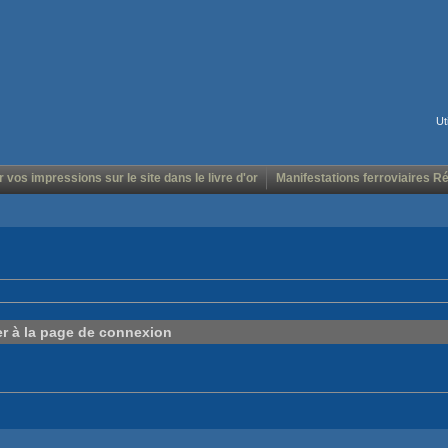
Ut
r vos impressions sur le site dans le livre d'or
Manifestations ferroviaires R
er à la page de connexion