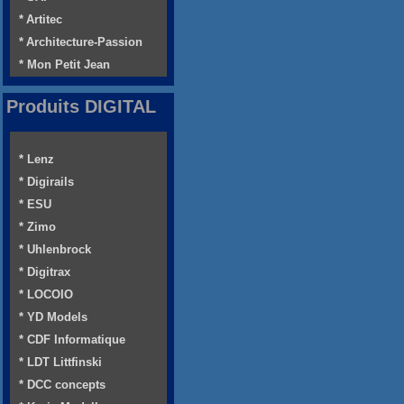
* Artitec
* Architecture-Passion
* Mon Petit Jean
Produits DIGITAL
* Lenz
* Digirails
* ESU
* Zimo
* Uhlenbrock
* Digitrax
* LOCOIO
* YD Models
* CDF Informatique
* LDT Littfinski
* DCC concepts