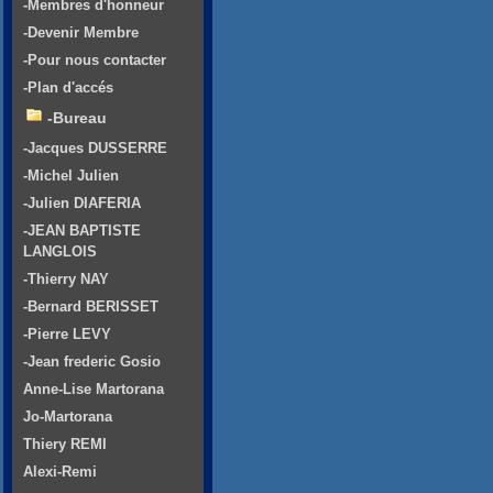
-Membres d'honneur
-Devenir Membre
-Pour nous contacter
-Plan d'accés
-Bureau
-Jacques DUSSERRE
-Michel Julien
-Julien DIAFERIA
-JEAN BAPTISTE
LANGLOIS
-Thierry NAY
-Bernard BERISSET
-Pierre LEVY
-Jean frederic Gosio
Anne-Lise Martorana
Jo-Martorana
Thiery REMI
Alexi-Remi