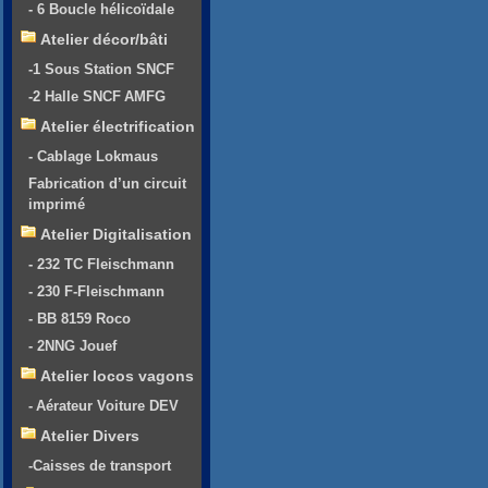
- 6 Boucle hélicoïdale
Atelier décor/bâti
-1 Sous Station SNCF
-2 Halle SNCF AMFG
Atelier électrification
- Cablage Lokmaus
Fabrication d’un circuit
imprimé
Atelier Digitalisation
- 232 TC Fleischmann
- 230 F-Fleischmann
- BB 8159 Roco
- 2NNG Jouef
Atelier locos vagons
- Aérateur Voiture DEV
Atelier Divers
-Caisses de transport