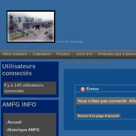
Gare de Grenoble
Nbre visiteurs
Calendrier
Forums
Livre d'or
N'hésitez pas à laisse
Voir/Cacher menus de gauche
Utilisateurs
connectés
Il y a 145 utilisateurs
Erreur
connectés
Vous n'êtes pas connecté.
All
AMFG INFO
Retour à la page d'accueil
-Accueil
-Historique AMFG