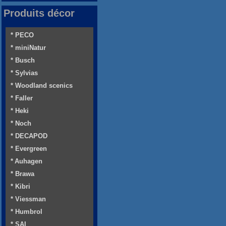
Produits décor
* PECO
* miniNatur
* Busch
* Sylvias
* Woodland scenics
* Faller
* Heki
* Noch
* DECAPOD
* Evergreen
* Auhagen
* Brawa
* Kibri
* Viessman
* Humbrol
* SAI