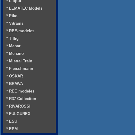
* Liliput
* LEMATEC Models
* Piko
* Vitrains
* REE-modeles
* Tillig
* Mabar
* Mehano
* Mistral Train
* Fleischmann
* OSKAR
* BRAWA
* REE modeles
* R37 Collection
* RIVAROSSI
* FULGUREX
* ESU
* EPM