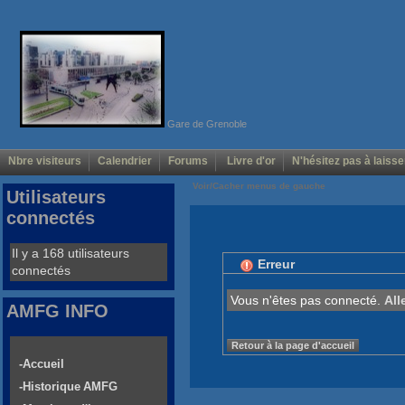
Gare de Grenoble
Nbre visiteurs
Calendrier
Forums
Livre d'or
N'hésitez pas à laisse
Voir/Cacher menus de gauche
Utilisateurs
connectés
Il y a 168 utilisateurs
Erreur
connectés
Vous n'êtes pas connecté.
All
AMFG INFO
Retour à la page d'accueil
-Accueil
-Historique AMFG