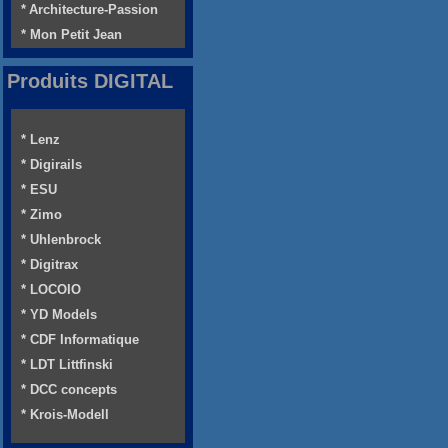
* Architecture-Passion
* Mon Petit Jean
Produits DIGITAL
* Lenz
* Digirails
* ESU
* Zimo
* Uhlenbrock
* Digitrax
* LOCOIO
* YD Models
* CDF Informatique
* LDT Littfinski
* DCC concepts
* Krois-Modell