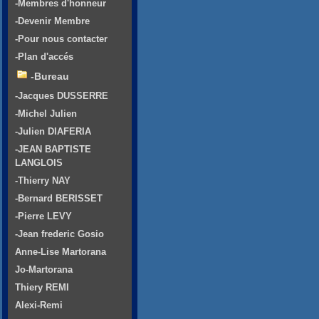
-Membres d'honneur
-Devenir Membre
-Pour nous contacter
-Plan d'accés
-Bureau
-Jacques DUSSERRE
-Michel Julien
-Julien DIAFERIA
-JEAN BAPTISTE
LANGLOIS
-Thierry NAY
-Bernard BERISSET
-Pierre LEVY
-Jean frederic Gosio
Anne-Lise Martorana
Jo-Martorana
Thiery REMI
Alexi-Remi