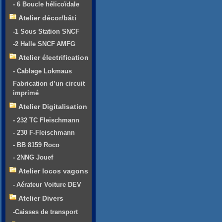
- 6 Boucle hélicoïdale
Atelier décor/bâti
-1 Sous Station SNCF
-2 Halle SNCF AMFG
Atelier électrification
- Cablage Lokmaus
Fabrication d’un circuit
imprimé
Atelier Digitalisation
- 232 TC Fleischmann
- 230 F-Fleischmann
- BB 8159 Roco
- 2NNG Jouef
Atelier locos vagons
- Aérateur Voiture DEV
Atelier Divers
-Caisses de transport