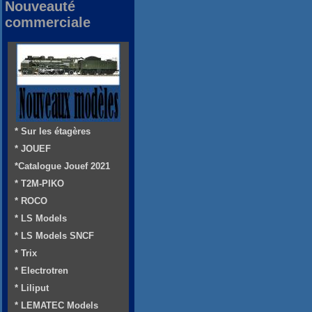
Nouveauté
commerciale
* Sur les étagères
* JOUEF
*Catalogue Jouef 2021
* T2M-PIKO
* ROCO
* LS Models
* LS Models SNCF
* Trix
* Electrotren
* Liliput
* LEMATEC Models