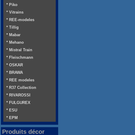
* Piko
* Vitrains
* REE-modeles
* Tillig
* Mabar
* Mehano
* Mistral Train
* Fleischmann
* OSKAR
* BRAWA
* REE modeles
* R37 Collection
* RIVAROSSI
* FULGUREX
* ESU
* EPM
Produits décor