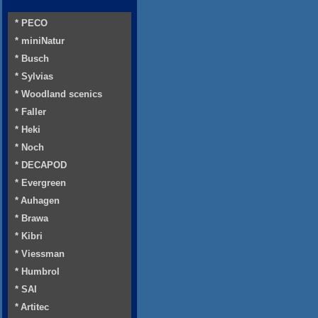
* PECO
* miniNatur
* Busch
* Sylvias
* Woodland scenics
* Faller
* Heki
* Noch
* DECAPOD
* Evergreen
* Auhagen
* Brawa
* Kibri
* Viessman
* Humbrol
* SAI
* Artitec