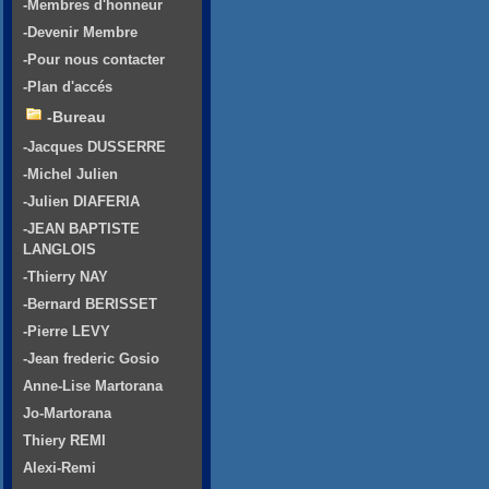
-Membres d'honneur
-Devenir Membre
-Pour nous contacter
-Plan d'accés
-Bureau
-Jacques DUSSERRE
-Michel Julien
-Julien DIAFERIA
-JEAN BAPTISTE
LANGLOIS
-Thierry NAY
-Bernard BERISSET
-Pierre LEVY
-Jean frederic Gosio
Anne-Lise Martorana
Jo-Martorana
Thiery REMI
Alexi-Remi