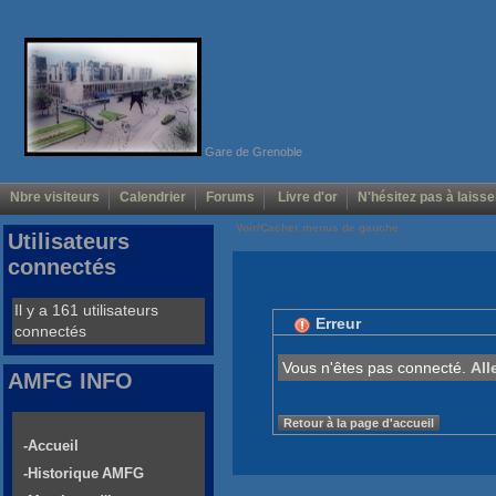
Gare de Grenoble
Nbre visiteurs
Calendrier
Forums
Livre d'or
N'hésitez pas à laisse
Voir/Cacher menus de gauche
Utilisateurs
connectés
Il y a 161 utilisateurs
Erreur
connectés
Vous n'êtes pas connecté.
All
AMFG INFO
Retour à la page d'accueil
-Accueil
-Historique AMFG