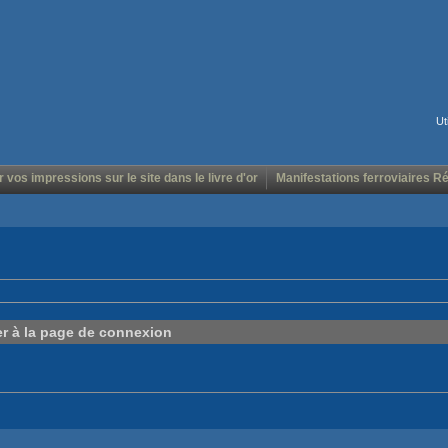
Ut
r vos impressions sur le site dans le livre d'or
Manifestations ferroviaires R
er à la page de connexion