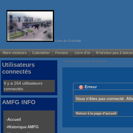
Gare de Grenoble
Nbre visiteurs
Calendrier
Forums
Livre d'or
N'hésitez pas à laisse
Voir/Cacher menus de gauche
Utilisateurs
connectés
Il y a 164 utilisateurs
Erreur
connectés
Vous n'êtes pas connecté.
All
AMFG INFO
Retour à la page d'accueil
-Accueil
-Historique AMFG