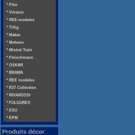
* Piko
* Vitrains
* REE-modeles
* Tillig
* Mabar
* Mehano
* Mistral Train
* Fleischmann
* OSKAR
* BRAWA
* REE modeles
* R37 Collection
* RIVAROSSI
* FULGUREX
* ESU
* EPM
Produits décor