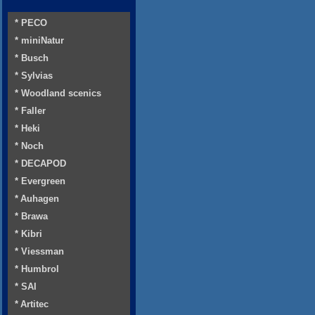
* PECO
* miniNatur
* Busch
* Sylvias
* Woodland scenics
* Faller
* Heki
* Noch
* DECAPOD
* Evergreen
* Auhagen
* Brawa
* Kibri
* Viessman
* Humbrol
* SAI
* Artitec