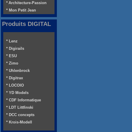
* Architecture-Passion
* Mon Petit Jean
Produits DIGITAL
* Lenz
* Digirails
* ESU
* Zimo
* Uhlenbrock
* Digitrax
* LOCOIO
* YD Models
* CDF Informatique
* LDT Littfinski
* DCC concepts
* Krois-Modell