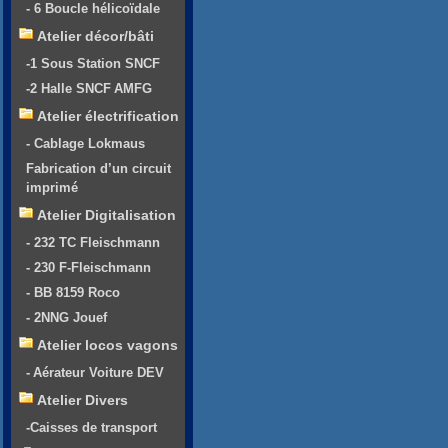
- 6 Boucle hélicoïdale
Atelier décor/bâti
-1 Sous Station SNCF
-2 Halle SNCF AMFG
Atelier électrification
- Cablage Lokmaus
Fabrication d’un circuit
imprimé
Atelier Digitalisation
- 232 TC Fleischmann
- 230 F-Fleischmann
- BB 8159 Roco
- 2NNG Jouef
Atelier locos vagons
- Aérateur Voiture DEV
Atelier Divers
-Caisses de transport