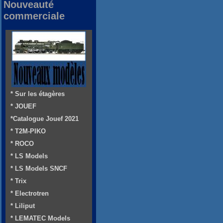
Nouveauté
commerciale
* Sur les étagères
* JOUEF
*Catalogue Jouef 2021
* T2M-PIKO
* ROCO
* LS Models
* LS Models SNCF
* Trix
* Electrotren
* Liliput
* LEMATEC Models