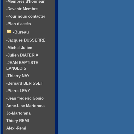
-Membres d'honneur
-Devenir Membre
-Pour nous contacter
-Plan d'accés
-Bureau
-Jacques DUSSERRE
-Michel Julien
-Julien DIAFERIA
-JEAN BAPTISTE
LANGLOIS
-Thierry NAY
-Bernard BERISSET
-Pierre LEVY
-Jean frederic Gosio
Anne-Lise Martorana
Jo-Martorana
Thiery REMI
Alexi-Remi