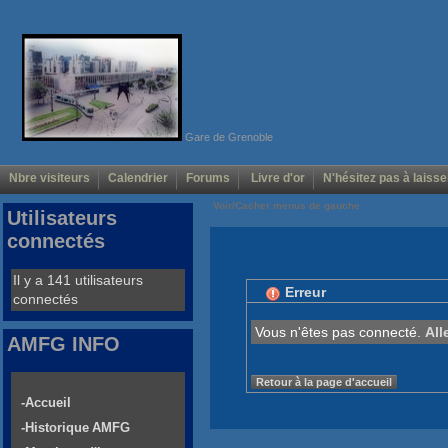
Gare de Grenoble
Nbre visiteurs
Calendrier
Forums
Livre d'or
N'hésitez pas à laisse
Voir/Cacher menus de gauche
Utilisateurs
connectés
Il y a 141 utilisateurs
Erreur
connectés
Vous n'êtes pas connecté.
All
AMFG INFO
Retour à la page d'accueil
-Accueil
-Historique AMFG