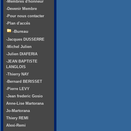
-Membres d'honneur
-Devenir Membre
-Pour nous contacter
-Plan d'accés
-Bureau
-Jacques DUSSERRE
-Michel Julien
-Julien DIAFERIA
-JEAN BAPTISTE
LANGLOIS
-Thierry NAY
-Bernard BERISSET
-Pierre LEVY
-Jean frederic Gosio
Anne-Lise Martorana
Jo-Martorana
Thiery REMI
Alexi-Remi