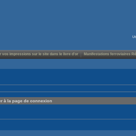
Ut
r vos impressions sur le site dans le livre d'or
Manifestations ferroviaires R
er à la page de connexion