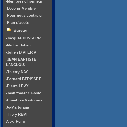
-Membres d'honneur
-Devenir Membre
-Pour nous contacter
-Plan d'accés
-Bureau
-Jacques DUSSERRE
-Michel Julien
-Julien DIAFERIA
-JEAN BAPTISTE
LANGLOIS
-Thierry NAY
-Bernard BERISSET
-Pierre LEVY
-Jean frederic Gosio
Anne-Lise Martorana
Jo-Martorana
Thiery REMI
Alexi-Remi