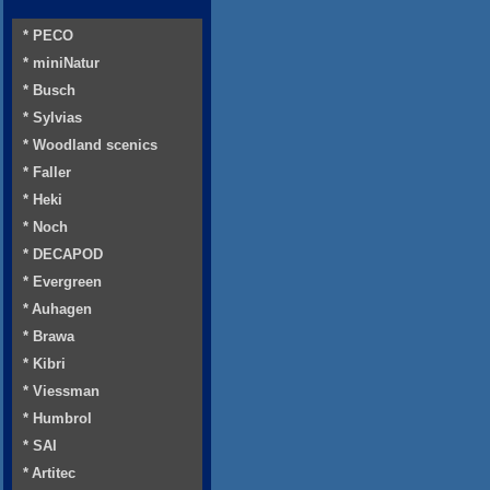
* PECO
* miniNatur
* Busch
* Sylvias
* Woodland scenics
* Faller
* Heki
* Noch
* DECAPOD
* Evergreen
* Auhagen
* Brawa
* Kibri
* Viessman
* Humbrol
* SAI
* Artitec