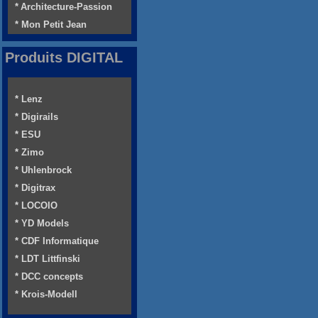
* Architecture-Passion
* Mon Petit Jean
Produits DIGITAL
* Lenz
* Digirails
* ESU
* Zimo
* Uhlenbrock
* Digitrax
* LOCOIO
* YD Models
* CDF Informatique
* LDT Littfinski
* DCC concepts
* Krois-Modell