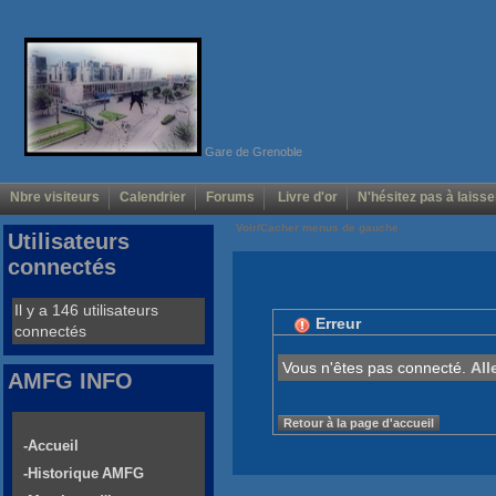
Gare de Grenoble
Nbre visiteurs
Calendrier
Forums
Livre d'or
N'hésitez pas à laisse
Voir/Cacher menus de gauche
Utilisateurs
connectés
Il y a 146 utilisateurs
Erreur
connectés
Vous n'êtes pas connecté.
All
AMFG INFO
Retour à la page d'accueil
-Accueil
-Historique AMFG