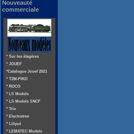
Nouveauté
commerciale
* Sur les étagères
* JOUEF
*Catalogue Jouef 2021
* T2M-PIKO
* ROCO
* LS Models
* LS Models SNCF
* Trix
* Electrotren
* Liliput
* LEMATEC Models