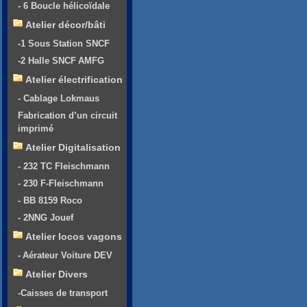
- 6 Boucle hélicoïdale
Atelier décor/bâti
-1 Sous Station SNCF
-2 Halle SNCF AMFG
Atelier électrification
- Cablage Lokmaus
Fabrication d’un circuit
imprimé
Atelier Digitalisation
- 232 TC Fleischmann
- 230 F-Fleischmann
- BB 8159 Roco
- 2NNG Jouef
Atelier locos vagons
- Aérateur Voiture DEV
Atelier Divers
-Caisses de transport