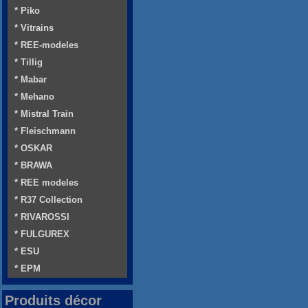
* Piko
* Vitrains
* REE-modeles
* Tillig
* Mabar
* Mehano
* Mistral Train
* Fleischmann
* OSKAR
* BRAWA
* REE modeles
* R37 Collection
* RIVAROSSI
* FULGUREX
* ESU
* EPM
Produits décor